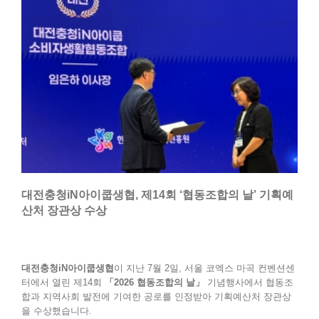
대전충청iN아이쿱생협, 제14회 ‘협동조합의 날’ 기획예
산처 장관상 수상
대전충청iN아이쿱생협
이 지난 7월 2일, 서울 코엑스 마곡 컨벤션센
터에서 열린 제14회
「2026 협동조합의 날」
기념행사에서 협동조
합과 지역사회 발전에 기여한 공로를 인정받아 기획예산처 장관상
을 수상했습니다.