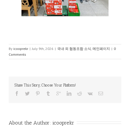
By
icooprekr
|
July 9th, 2026
|
국내·외 협동조합 소식
,
메인페이지
|
0
Comments
Share This Story, Choose Your Platform!
About the Author: 
icooprekr