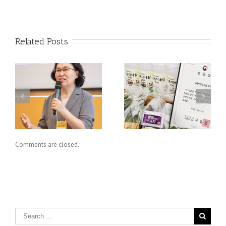
Related Posts
을
자연드림·채소파머스쿱,
OECD, ‘포용적 경제모
치
기획재정부 표창 수상
델’ 협동조합에 주목
회
Comments are closed.