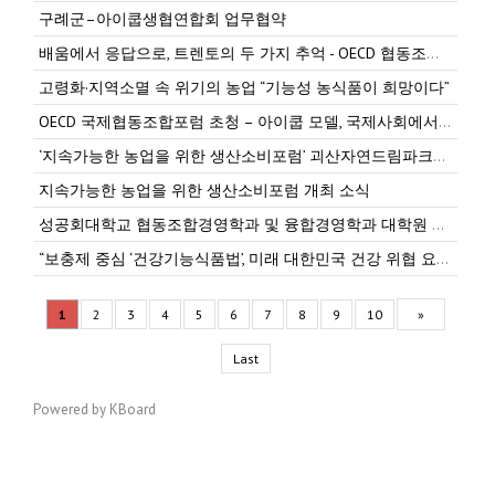
구례군–아이쿱생협연합회 업무협약
배움에서 응답으로, 트렌토의 두 가지 추억 - OECD 협동조합 콘퍼런스 후기
고령화·지역소멸 속 위기의 농업 “기능성 농식품이 희망이다”
OECD 국제협동조합포럼 초청 – 아이쿱 모델, 국제사회에서 주목받다
‘지속가능한 농업을 위한 생산소비포럼’ 괴산자연드림파크에서 성료
지속가능한 농업을 위한 생산소비포럼 개최 소식
성공회대학교 협동조합경영학과 및 융합경영학과 대학원 모집 안내
“보충제 중심 ‘건강기능식품법’, 미래 대한민국 건강 위협 요소” -건강한겨레 게재
1
2
3
4
5
6
7
8
9
10
»
Last
Powered by KBoard