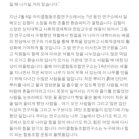
잘 해 나가실 거라 믿습니다.”
지난 2월 6일 아이쿱협동조합연구소에서는 7년 동안 연구소에서 일
해오신 김형미 소장을 위한 조촐한 환송파티가 열렸습니다. 김형미
소장은 상지대학교 사회적경제학과 전임교수로 채용이 되어서 그동
안 연구소에서 수행했던 역할에서 한걸음 더 나아가 대학이라는 배움
의 전당에서 연구와 가르침을 통해 후학을 양성하고 사회적경제의 활
성화에 기여하게 될 것입니다. 그 밤 연구소 이사진과 연구원들 그리
고 직원들이 함께 모여 아쉬운 석별의 정을 나누었습니다. 많은 덕담
이 오가고 환송사와 답사가 오가는 가운데 ‘연구소 사람들’에 대한 단
상이 떠올랐습니다. 올해 아이쿱협동조합연구소는 14년이라는 세월
을 지나면서 작은 씨앗이 나무가 되어 우뚝 서 있는데 이 나무를 만들
기 위해 다녀간 수많은 사람들을 말입니다. 작은 뿌리가 흙에 단단히
뿌리를 내리고 물과 영양분을 잘 흡수할 수 있도록 만든 사람들, 비와
바람에 흔들리더라고 다시 꼿꼿이 일어서는 가지와 줄기를 만들었던
사람들, 눈보라에도 작은 꽃 품었다가 햇빛 좋은 봄에 기어이 작은 꽃
을 밀어 올리게 했던 사람들… 여기 모인 사람들이 그리고 많은 집단
지성의 연구자들 그리고 누구보다도 28만 조합원들이 있었기에 가능
했던 일입니다. 우리는 연구소라는 나무 그늘에서 만나기도 하고, 이
곳에서 앞으로 나아갈 힘을 얻어 떠나기도 하고, 힘든 여정 속에 다시
돌아와 힘을 얻기도 합니다. 아이쿱협동조합연구소는 누구에게나 힘
이 되는 협동조합 운동의 플랫폼입니다.