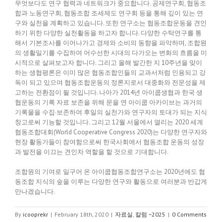
무엇보다도 연구 협력과 네트워크가 중요합니다. 공제연구회, 협동조
합과 노동연구회, 협동조합 조세제도 연구회 등을 통해 깊이 있는 연
구와 실천을 계획하고 있습니다. 또한 연구소는 협동조합운동을 견인
하기 위한 다양한 실천활동을 하고자 합니다. 다양한 수탁연구를 통
해서 기본조사를 이어나가고 경제와 소비의 동향을 파악하며, 조합원
의 생활일기를 수집하여 어수선한 시대의 다가오는 변화의 흐름을 미
시적으로 살펴보고자 합니다. 그리고 올해 발간한 지 10주년을 맞이
하는 생협평론은 이미 많은 협동조합인들의 교과서처럼 인용되고 강
독이 되고 있으며 협동조합운동의 정론지로서 대중화와 전문성을 제
고하는 전환점이 될 것입니다. 나아가 2014년 아이쿱생협과 한국 생
협운동의 기록 자료 보존을 위해 문을 연 아이쿱 아카이브는 과거의
기록물을 수집·보존하여 후일의 실천가와 연구자의 토대가 되는 지식
창고로써 기능할 것입니다. 그리고 12월 서울에서 열리는 2020 세계
협동조합대회(World Cooperative Congress 2020)는 다양한 연구자와
현장 활동가들이 참여함으로써 한국사회에서 협동조합 운동의 성장
과 발전을 이끄는 견인차 역할을 할 것으로 기대합니다.
조합원의 기여로 일구어 온 아이쿱협동조합연구소는 2020년에도 협
동조합 지식의 숲을 이루는 다양한 연구와 활동으로 여러분과 반갑게
만나겠습니다.
By
icooprekr
|
February 18th, 2020
|
자료실
,
칼럼 ~2025
|
0 Comments