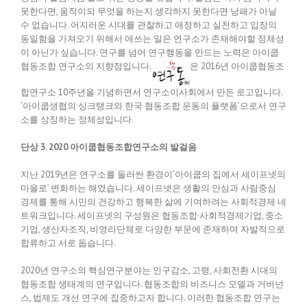
못한다면, 움직이되 무엇을 하는지 생각하지 못한다면 낭패가 아닐
수 없습니다. 어지러운 시대를 관찰하고 애정하고 실천하고 입장의
동일함을 가져오기 위해서 애쓰는 일은 연구소가 존재해야할 정체성
이 아닌가 싶습니다. 연구를 넘어 연구행동을 만드는 노력은 아이쿱
협동조합 연구소의 지향점입니다.
은 2016년 아이쿱협동조
합연구소 10주년을 기념하면서 연구소이사회에서 만든 로고입니다.
‘아이쿱생협의 싱크탱크와 한국 협동조합 운동의 플랫폼’으로서 연구
소를 상징하는 정체성입니다.
단상 3. 2020 아이쿱협동조합연구소의 발걸음
지난 2019년은 연구소를 둘러싼 환경이‘아이쿱의 집에서 세이프넷의
마을로’ 변화하는 해였습니다. 세이프넷은 생활의 안심과 사람중심
경제를 통해 시민의 건강하고 행복한 삶에 기여하려는 사회적경제 네
트워크입니다. 세이프넷의 구성원은 협동조합·사회적경제기업, 중소
기업, 생산자조직, 비영리단체로 다양한 부문에 존재하며 자발적으로
합류하고 서로 돕습니다.
2020년 연구소의 핵심연구분야는 인구감소, 고령, 사회전환 시대의
협동조합 생태계의 연구입니다. 협동조합의 비즈니스 모델과 거버넌
스, 법제도 개선 연구에 집중하고자 합니다. 이러한 협동조합 연구는