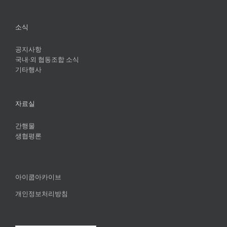
소식
공지사항
국내·외 협동조합 소식
기타행사
자료실
간행물
생협평론
아이쿱아카이브
개인정보처리방침