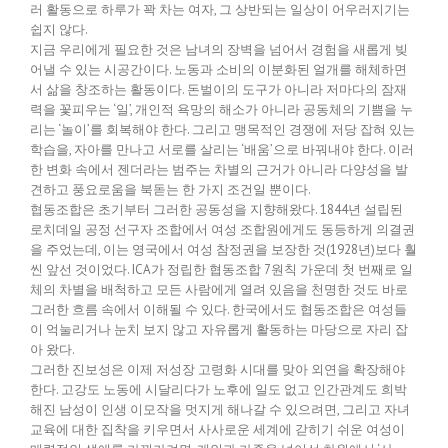
러 활동으로 하루가 꽉 차는 여자, 그 상반되는 일상이 어우러지기는
쉽지 않다.
지금 우리에게 필요한 것은 남녀의 장벽을 넘어서 경험을 새롭게 빚
어낼 수 있는 시공간이다. 노동과 소비의 이분화된 얼개를 해체하면
서 삶을 창조하는 활동이다. 돈벌이의 도구가 아니라 저마다의 잠재
력을 꽃피우는 ‘일’, 개인적 욕망의 해소가 아니라 공동체의 기쁨을 누
리는 ‘놀이’를 회복해야 한다. 그리고 맹목적인 경쟁에 저당 잡혀 있는
학습을, 자아를 만나고 서로를 살리는 ‘배움’으로 바꿔내야 한다. 이러
한 변화 속에서 젠더라는 범주는 차별의 근거가 아니라 다양성을 발
견하고 풍요로움을 북돋는 한 가지 조건일 뿐이다.
협동조합은 초기부터 그러한 공동성을 지향해왔다. 1844년 설립된
로치데일 공정 선구자 조합에서 여성 조합원에게도 동등하게 의결권
을 주었는데, 이는 영국에서 여성 참정권을 보장한 것(1928년)보다 훨
씬 앞선 것이었다. ICA가 정립한 협동조합 7원칙 가운데 첫 번째로 일
체의 차별을 배척하고 모든 사람에게 열려 있음을 천명한 것도 바로
그러한 흐름 속에서 이해될 수 있다. 한국에서도 협동조합은 여성들
이 억눌리거나 눈치 보지 않고 자유롭게 활동하는 마당으로 자리 잡
아 왔다.
그러한 진보성은 이제 저성장 고령화 시대를 맞아 외연을 확장해야
한다. 고강도 노동에 시달리다가 노후에 일도 없고 인간관계도 희박
해진 남성이 인생 이모작을 멋지게 해나갈 수 있으려면, 그리고 자녀
교육에 대한 집착을 키우면서 사사로운 세계에 갇히기 쉬운 여성이