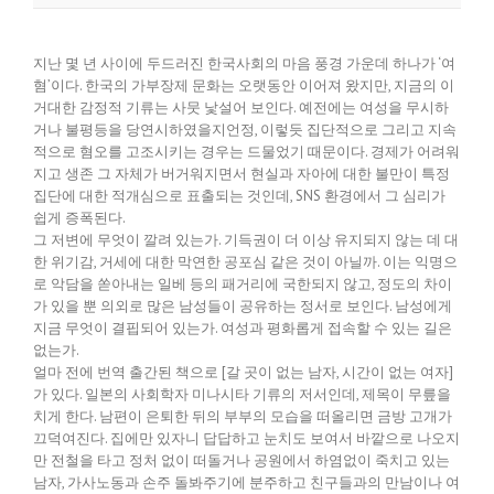
지난 몇 년 사이에 두드러진 한국사회의 마음 풍경 가운데 하나가 ‘여
혐’이다. 한국의 가부장제 문화는 오랫동안 이어져 왔지만, 지금의 이
거대한 감정적 기류는 사뭇 낯설어 보인다. 예전에는 여성을 무시하
거나 불평등을 당연시하였을지언정, 이렇듯 집단적으로 그리고 지속
적으로 혐오를 고조시키는 경우는 드물었기 때문이다. 경제가 어려워
지고 생존 그 자체가 버거워지면서 현실과 자아에 대한 불만이 특정
집단에 대한 적개심으로 표출되는 것인데, SNS 환경에서 그 심리가
쉽게 증폭된다.
그 저변에 무엇이 깔려 있는가. 기득권이 더 이상 유지되지 않는 데 대
한 위기감, 거세에 대한 막연한 공포심 같은 것이 아닐까. 이는 익명으
로 악담을 쏟아내는 일베 등의 패거리에 국한되지 않고, 정도의 차이
가 있을 뿐 의외로 많은 남성들이 공유하는 정서로 보인다. 남성에게
지금 무엇이 결핍되어 있는가. 여성과 평화롭게 접속할 수 있는 길은
없는가.
얼마 전에 번역 출간된 책으로 [갈 곳이 없는 남자, 시간이 없는 여자]
가 있다. 일본의 사회학자 미나시타 기류의 저서인데, 제목이 무릎을
치게 한다. 남편이 은퇴한 뒤의 부부의 모습을 떠올리면 금방 고개가
끄덕여진다. 집에만 있자니 답답하고 눈치도 보여서 바깥으로 나오지
만 전철을 타고 정처 없이 떠돌거나 공원에서 하염없이 죽치고 있는
남자, 가사노동과 손주 돌봐주기에 분주하고 친구들과의 만남이나 여