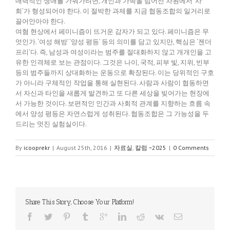
매력적인 생애를 가꿔가려면, 개인과 가족을 넘어선 차원에서 ‘사
회’가 형성되어야 한다. 이 절박한 과제를 지금 협동조합의 일거리로
끌어안아야 한다.
여혐 현상에서 페미니즘이 뜨거운 감자가 되고 있다. 페미니즘은 무
엇인가. ‘여성 해방’ ‘양성 평등’ 등의 의미를 담고 있지만, 핵심은 ‘젠더
프리’다. 즉, 남성과 여성이라는 범주를 절대화하지 않고 개개인을 고
유한 인격체로 보는 관점이다. 그것은 나이, 국적, 피부 빛, 지위, 빈부
등의 범주들까지 상대화하는 운동으로 확장된다. 이는 당위적인 구호
가 아니라 구체적인 작업을 통해 실현된다. 사람과 사람이 협동하면
서 자신과 타인을 새롭게 발견하고 또 다른 세상을 빚어가는 현장에
서 가능한 것이다. 보편적인 인간과 사회적 관계를 지향하는 흐름 속
에서 양성 평등은 자연스럽게 성취된다. 협동조합은 그 가능성을 두
드리는 멋진 실험실이다.
By
icooprekr
|
August 25th, 2016
|
자료실
,
칼럼 ~2025
|
0 Comments
Share This Story, Choose Your Platform!