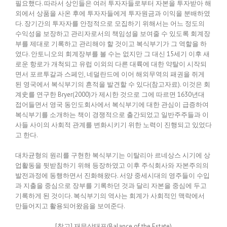
필요했다. 따라서 상인들은 여러 투자자들로부터 자본을 투자받아 해
외에서 상품을 사온 후에 투자자들에게 투자원금과 이익을 분배하였
다. 장기간의 투자자를 안정적으로 모집하기 위해서는 어느 정도의
수익성을 보장하고 관리자로서의 책임성을 보여줄 수 있도록 회계장
부를 제대로 기록하고 관리해야 할 것이고 복식부기가 그 역할을 하
였다. 안토니오의 회계장부를 볼 수는 없지만 그 대신 15세기 이후 새
로운 항로가 개척되고 유럽 이외의 다른 대륙에 대한 약탈이 시작되
면서 포르투갈과 스페인, 네덜란드에 이어 해외무역의 패권을 쥐게
된 영국에서 복식부기의 흔적을 발견할 수 있다(참고자료). 이것은 회
계史를 연구한 Bryer(2000)가 제시한 것으로 그에 따르면 1630년대
접어들면서 영국 동인도회사에서 복식부기에 대한 관심이 급증하여
복식부기를 소개하는 책이 경쟁적으로 출간되었고 일반주주들과 이
사들 사이의 사회적 관계를 변화시키기 위한 노력이 진행되고 있었다
고 한다.
대차균형의 원리를 구현한 복식부기는 이탈리아 르네상스 시기에 상
업활동을 뒷받침하기 위해 등장하였고 이후 주식회사와 자본주의의
발전과정에 동행하면서 진화해왔다. 서양 중세시대의 영주들이 수입
과 지출을 중심으로 장부를 기록하던 것과 달리 자본을 중심에 두고
기록하게 된 것이다. 복식부기의 역사는 회계가 사회적인 맥락에서
만들어지고 활용되어왔음을 보여준다.
[참고] 재무상태표(Balance of the Estate)