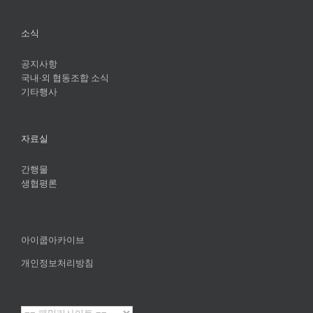
소식
공지사항
국내·외 협동조합 소식
기타행사
자료실
간행물
생협평론
아이쿱아카이브
개인정보처리방침