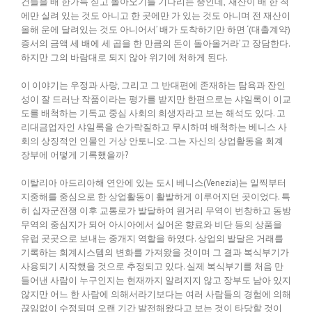
건들을 배 한가득 싣고 돌아오기를 기다리는 중인데, ‘재산이 배 한 척
에만 실려 있는 것도 아니고 한 곳에만 가 있는 것도 아니며 전 재산이
올해 운에 달려있는 것도 아니어서’ 배가 도착하기만 하면 ‘(대출계약)
증서의 금액 세 배에 세 곱을 한 만큼의 돈이 돌아올거라’고 장담한다.
하지만 그의 바람대로 되지 않아 위기에 처하게 된다.
이 이야기는 우정과 사랑, 그리고 그 반대편에 존재하는 탐욕과 잔인
성이 잘 드러난 작품이라는 평가를 받지만 한편으로는 샤일록이 이교
도를 배척하는 기독교 중심 사회의 희생자라고 보는 해석도 있다. 고
리대금업자인 샤일록을 손가락질하고 무시하며 배척하는 베니스 사
회의 상징적인 인물인 거상 안토니오. 그는 자신의 상업활동을 회계
장부에 어떻게 기록했을까?
이탈리아 아드리아해 연안에 있는 도시 베니스(Venezia)는 일찍부터
지중해를 중심으로 한 상업활동이 활발하게 이루어지던 곳이었다. 특
히 십자군전쟁 이후 교통로가 발달하여 원거리 무역이 번창하고 동방
무역의 중심지가 되어 아시아에서 실어온 향료와 비단 등의 상품을
유럽 곳곳으로 보내는 중개지 역할을 하였다. 상업의 발달은 거래를
기록하는 회계시스템의 변화를 가져왔을 것이며 그 결과 복식부기가
사용되기 시작했을 것으로 추정되고 있다. 실제 복식부기를 처음 만
들어낸 사람이 누구인지는 현재까지 알려지지 않고 장부도 남아 있지
않지만 어느 한 사람에 의해서라기보다는 여러 사람들의 경험에 의해
끊임없이 수정되며 오랜 기간 발전해왔다고 보는 것이 타당할 것이