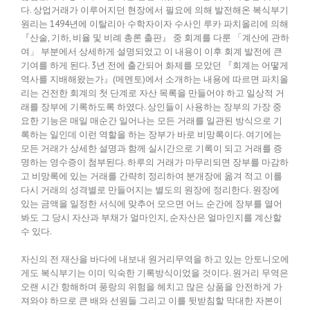
다. 상업거래가 이루어지던 현장에서 필요에 의해 발전해온 복식부기
원리는 1494년에 이탈리아 수학자이자 수사인 루카 파치올리에 의해
『산술, 기하, 비율 및 비례 총론 출판』 중 회계를 다룬 「계산에 관하
여」 부분에서 상세하게 설명되었고 이 내용이 이후 회계 발전에 큰
기여를 하게 된다. 3년 전에 출간되어 화제를 모았던 『회계는 어떻게
역사를 지배해왔는가』(메멘토)에서 소개하는 내용에 따르면 파치올
리는 건전한 회계의 첫 단계로 자산 목록을 만들어야 하고 일상적 거
래를 장부에 기록하도록 하였다. 상인들이 사용하는 장부의 가장 중
요한 기능은 매일 매순간 일어나는 모든 거래를 일관된 방식으로 기
록하는 일인데 이런 역할을 하는 장부가 바로 비망록이다. 여기에는
모든 거래가 상세한 설명과 함께 실시간으로 기록이 되고 거래를 증
명하는 영수증이 첨부된다. 하루의 거래가 마무리되면 장부를 마감하
고 비망록에 있는 거래를 간략히 정리하여 분개장에 옮겨 적고 이를
다시 거래의 성격별로 만들어지는 별도의 원장에 정리한다. 원장에
있는 금액을 일정한 서식에 맞추어 모으면 어느 순간에 장부를 열어
봐도 그 당시 자산과 부채가 얼마인지, 순자산은 얼마인지를 계산할
수 있다.
자신의 전 재산을 바다에 내보내 원거리무역을 하고 있는 안토니오에
게도 복식부기는 이미 익숙한 기록방식이었을 것이다. 원거리 무역은
오랜 시간 항해하며 풍랑의 위험을 헤치고 많은 상품을 안전하게 가
져와야 하므로 큰 배와 선원들 그리고 이를 뒷받침할 막대한 자본이