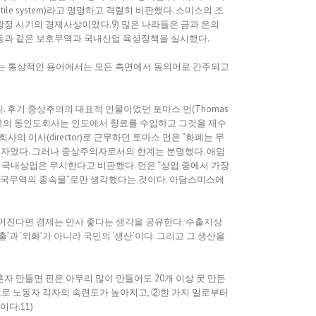
e system)라고 명명하고 격렬히 비판했다. 스미스의 조
왕정 시기의 경제사상이었다.9) 많은 나라들은 금과 은의
 등과 같은 보호무역과 국내산업 육성정책을 실시했다.
 화폐는 통상적인 용어에서는 모든 측면에서 동의어로 간주되고
 후기 중상주의의 대표적 인물이었던 토마스 먼(Thomas
에 설립된 영국의 동인도회사는 인도에서 향료를 수입하고 그것을 재수
 이사(director)로 근무하던 토마스 먼은 “화폐는 무
의자였다. 그러나 중상주의자로서의 한계는 분명했다. 애덤
는 하나, 국내상업은 무시한다고 비판했다. 먼은 “상업 중에서 가장
 외국무역의 종속물”로만 생각했다는 것이다. 아담스미스에
루어진다면 경제는 만사 좋다는 생각을 공유한다. 수출지상
’과 ‘외화’가 아니라 국민의 ‘생산’이다. 그리고 그 생산을
자 만들면 핀은 아무리 많이 만들어도 20개 이상 못 만든
業)으로 노동자 각자의 숙련도가 높아지고, ②한 가지 일로부터
다.11)