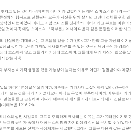
)에게 빚지고 있는 것이다. 경제학의 아버지라 일컬어지는 애덤 스미스의 최대의 공적
인류전체의 행복으로 전환된다. 모두가 자신을 위해 살지만 그것이 전체를 위한 길이
상적인 마법이었다. 아마도 애덤 스미스를 경제학의 아버지라고 부르는 이유의 반은 
일 것이다.3) 애덤 스미스의 『국부론』에서의 다음과 같은 문장은 이러한 사고
 선심에만 기대해서는 그 도움을 얻을 수가 없다. 그가 만약 그들 자신의 이기심(s
성될 것이다….우리가 매일 식사를 마련할 수 있는 것은 정육점 주인과 양조장 
비심에 호소하지 않고 그들의 이기심에 호소하며, 그들에게 우리 자신의 필요를 
 않는다.4)
인과 부자는 이기적 행동을 했을 가능성이 높다는 이유로 어딘가 경멸받아야 마땅
일을 하여야 영생을 얻으리이까. 예수께서 가라사대….살인하지 말라, 간음하지 말
로되 이 모든 것을 내가 지키었사오니 아직도 무엇이 부족하나이까. 예수께서 가라
이 말씀을 듣고 근심하며 가니라. 예수께서 제자들에게 이르시되 내가 진실로 
복음 19:16-24).
 베니스의 상인 샤일록이 그토록 추악하게 묘사되는 이유는 그가 유태인이기도 
기독교의 유전자 속에 내재하는 소박함과 자기희생의 정신을 무시할 수 없었다.
 부여할 새로운 신학과 사상체계는 시급했다. 그래서 그들은 다음과 같은 질문에