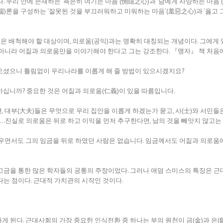
우리 안에 존재하는 ‘측은히 여기는 마음’(惻隱之心)과 ‘남에게 사양하는 마음’(
四端)론을 구성하는 ‘잘못된 것을 부끄러워하고 미워하는 마음’(羞惡之心)과 ‘옳고
은 배척해야 할 대상이며, 의로움(공익)과는 명확히 대칭되는 개념이다. 그에게 
아니라 어짊과 의로움만을 이야기해야 한다고 그는 강조한다. 『맹자』 책 처음에
오셨으니 틀림없이 우리나라를 이롭게 해 줄 방법이 있으시겠지요?
십니까? 중요한 것은 어짊과 의로움(仁義)이 있을 따름입니다.
 대부(大夫)들은 무엇으로 우리 집안을 이롭게 하겠는가 묻고, 사(士)와 서민들
.진실로 의로움은 뒤로 하고 이익을 먼저 추구한다면, 남의 것을 빼앗지 않고는
우면서도 그의 임금을 뒤로 하였던 사람은 없습니다. 임금께서도 어짊과 의로움
고금을 통한 많은 학자들의 공통의 주장이었다. 그러나 애덤 스미스의 특징은 
는 점이다. 근대적 가치관의 시작인 것이다.
가게 된다. 근대사회의 가장 중요한 인식전환 중 하나는 부의 원천이 금(金)과 은