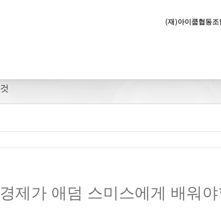
(재)아이쿱협동
 것
경제가 애덤 스미스에게 배워야