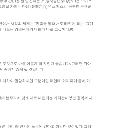
辭讓之心)을 잘 발견하는 것(맹자공손추(상):31)은 스미스
 그름을 가리는 마음’(是非之心)은 스미스의 ‘공평한 구경꾼
있어서 사익의 세계는 “만족을 몰라 서로 빼앗게 되는” 그런
 나오는 양혜왕과의 대화가 바로 그것이다.8)
은 무엇으로 나를 이롭게 할 것인가 묻습니다. 그러면 위아
 만족하지 않게 될 것입니다.
에 대하여 말씀하시면 그뿐이실 터인데, 어찌하여 굳이 이
근대자본주의에 맞게 서로 대립되는 가치관이었던 공익과 사
(銀)이 아니라 인간의 노동에 있다고 생각한 것이었다. 그리