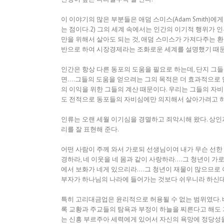
이 이야기의 많은 부분들은 애덤 스미스(Adam Smith
는 점이다.2) 그의 세계 속에서는 인간의 이기적 행위가 
만을 위해서 살아도 되는 것, 애덤 스미스가 가져다주는 환
반으로 하여 시장경제라는 조화로운 세계를 설명했기 때문
인간은 항상 다른 동포의 도움을 필요로 하는데, 단지 그들의
면….그들의 도움을 얻으려는 그의 목적은 더 효과적으로 달
의 이익을 위한 그들의 계산 때문이다. 우리는 그들의 자
도 전적으로 동포들의 자비심에만 의지해서 살아가려고 하지
인류는 오랜 세월 이기심을 경멸하고 죄악시해 왔다. 상
리를 잘 표현해 준다.
어떤 사람이 주께 와서 가로되 선생님이여 내가 무슨 선한 
경하라, 네 이웃을 네 몸과 같이 사랑하라….그 청년이 가
에서 보화가 네게 있으리라….그 청년이 재물이 많으므로 
부자가 하나님의 나라에 들어가는 것보다 쉬우니라 하신대(마태
특히 고리대금업은 윤리적으로 허용될 수 없는 범위였다.
록 교황과 주교들의 탐욕과 부정이 하늘을 찌른다고 해도 
는 신흥 부르주아 세력에게 있어서 자신의 욕망에 정당성을