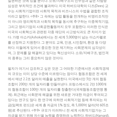
실현하는 것에 있을 뿐이다. 소유/지배구조의 민주성과 같은 사람중
심성은 부차적인 조건에 불과하다. 미국 하버드대학의 디즈(Dees) 교
수는 사회적기업이란 사회적 목적과 비즈니스의 수법을 결합한 조직
이라고 말한다. <주8> 그 속에는 상업 활동을 전개하는 비영리조직만
이 아니라 영리목적과 사회적 목적을 동시에 추구하는 이중목적기업,
그리고 영리기업의 사회공헌활동까지 모두 포함한다. 이러한 인식은
미국의 사회혁신과 관련된 각종 재단의 사고방식과도 큰 차이가 없
다. 가령 아쇼카(Ashoka)에서는 전 세계 3,000명이 넘는 아쇼카펠로
를 선정하고 지원한다. 그 분야도 교육, 인권, 시민참여, 환경 등 다양
하다. 이들에게 있어서 중요한 것은 제기하는 사회문제의 심각성이
며, 그 문제를 잘 해결하고 있다는 혁신성이다. 소유/지배구조, 법인격
의 종류는 그리 중요하지 않은 것이다.
필자가 여기서 강조하고 싶은 것은 그 어떠한 기준에서든 사회적경제
의 규모는 이미 상당 수준에 이르렀다는 점이다. 협동조합은 전 세계
에서 매년 2.2조 달러의 매출을 실현한다. 미국에서만 3만 개의 협동
조합이 200만 개의 일자리를 만들어낸다. 프랑스에서도 2만 1000개
의 협동조합이 100만 개의 일자리를 창출한다(국제협동조합연맹 통
계). 최근에는 사회문제 해결을 위한 새로운 거대한 자금이 투여되고
있다는 연구도 많다. 한 연구에 의하면 사회적기업 등에 투자되는 자
금(임팩트 펀드)은 세계 총 자금의 1% 정도, 즉 5,000억 달러(약 605조
원)로 추산된다. <주9> 규모가 이러하니 전 세계 사회적기업가는 그
자금을 받기 위해 자신을 능력을 증명하려 노력한다. 하버드(Harvard),