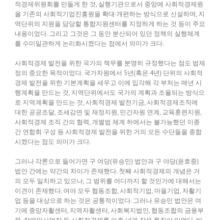
적경제위원회를 만들게 한 것, 실행기관으로서 중앙에 사회적경제원
을 기존의 사회적기업진흥원을 확대·개편하는 방식으로 신설하며, 지
역단위의 지원을 담당할 통합지원센터를 지정하게 하는 것 등이 주요
내용이었다. 그리고 그것은 그 동안 분산되어 있던 정책의 실행체계
를 수미일관하게 논리화시켰다는 점에서 의미가 크다.
사회적경제 발전을 위한 국가의 책무를 분명히 규정했다는 점도 법제
정의 중요한 목적이었다. 국가차원에서 5년(혹은 4년) 단위의 사회적
경제 발전을 위한 기본계획을 세우고 이에 입각해 각 부처는 매년 시
행계획을 만드는 것, 지역단위에서도 국가의 계획과 조율되는 방식으
로 지역계획을 만드는 것, 사회적경제 발전기금, 사회적경제조직에
대한 공공조달, 조세감면 및 재정지원, 민간자원 연계, 교육훈련지원,
사회적경제 조직 간의 협력, 개별법 체계 하에서는 불가능했던 이종
간 연합회 구성 등 사회적경제 발전을 위한 거의 모든 수단들을 종합
시켰다는 점도 의미가 크다.
그러나 각론으로 들어가면 구 여당(유승민) 법안과 구 야당(윤호중)
법안 간에는 약간의 차이가 존재했다. 첫째 사회적경제의 개념은 거
의 모두 일치하고 있으나, 그 범위를 어디까지 할 것인가에 대해서는
이견이 존재했다. 여야 모두 협동조합, 사회적기업, 마을기업, 자활기
업 등을 대상으로 하는 것은 공통적이었다. 그러나 유승민 법안은 여
기에 중앙자활센터, 지역자활센터, 사회복지법인, 협동조합의 금융부