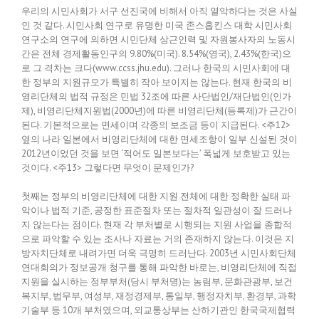
우리의 시민사회가 서구 선진국에 비해서 아직 열악하다는 것은 사실
인 것 같다. 시민사회 연구로 유명한 미국 존스홉킨스 대학 시민사회
연구소의 연구에 의하면 시민단체 상근인력 및 자원봉사자의 노동시
간은 전체 경제활동인구의 9.80%(미국). 8.54%(영국), 2.43%(한국)으
로 그 격차는 크다(www.ccss.jhu.edu). 그러나 한국의 시민사회에 대
한 정부의 지원규모가 특별히 작아 보이지는 않는다. 현재 한국의 비
영리단체의 법적 규정은 민법 32조에 따른 사단법인/재단법인(인가
제), 비영리단체지원법(2000년)에 따른 비영리단체(등록제)가 근간이
된다. 기본적으로는 면세이며 각종의 보조금 등이 지급된다. <주12>
옆의 나라 일본에서 비영리단체에 대한 면세조항이 일부 신설된 것이
2012년이었던 것을 보면 ‘적어도 일본보다는’ 폭넓게 보호받고 있는
것이다. <주13> 그렇다면 무엇이 문제인가?
첫째는 정부의 비영리단체에 대한 지원 전체에 대한 정확한 실태 파
악이나 법적 기준, 공정한 표준절차 또는 절차적 일관성이 잘 드러나
지 않는다는 점이다. 현재 각 부처별로 시행되는 지원 사업을 종합적
으로 파악할 수 있는 조사나 자료는 거의 존재하지 않는다. 이것은 지
방자치단체로 내려가면 더욱 극명히 드러난다. 2003년 시민사회단체
연대회의가 정보공개 청구를 통해 파악한 바로는, 비영리단체에 직접
지원을 실시하는 정부부처(당시 부처명)는 농림부, 문화관광부, 보건
복지부, 법무부, 여성부, 재정경제부, 통일부, 행정자치부, 환경부, 과학
기술부 등 10개 부처였으며, 외교통상부는 산하기관인 한국국제협력