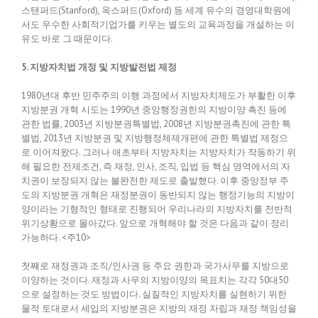
스탠퍼드(Stanford), 옥스퍼드(Oxford) 등 세계 유수의 경영대학원에
서도 우수한 사회적기업가를 키우는 별도의 교육과정을 개설하는 이
유도 바로 그 때문이다.
5. 지방자치법 개정 및 지방발전법 제정
1980년대 후반 민주주의 이행 과정에서 지방자치제도가 부활한 이후
지방분권 개혁 시도는 1990년 중앙행정권한의 지방이양 촉진 등에
관한 법률, 2003년 지방분권특별법, 2008년 지방분권촉진에 관한 특
별법, 2013년 지방분권 및 지방행정체제개편에 관한 특별법 제정으
로 이어져왔다. 그러나 애초부터 지방자치는 지방자치가 작동하기 위
해 필요한 전제조건, 즉 재정, 인사, 조직, 입법 등 핵심 영역에서의 자
치권이 보장되지 않는 불완전한 제도로 출발했다. 이후 중앙정부 주
도의 지방분권 개혁은 재정분권이 동반되지 않는 행정기능의 지방이
양이라는 기형적인 형태로 진행되어 우리나라의 지방자치를 전반적
위기상황으로 몰아갔다. 앞으로 개혁해야 할 것은 다음과 같이 정리
가능하다. <주10>
첫째로 재정권과 조직/인사권 등 주요 권한과 국가사무를 지방으로
이양하는 것이다. 재정과 사무의 지방이양의 목표치는 각각 50대50
으로 설정하는 것도 방법이다. 실질적인 지방자치를 실현하기 위한
물적 토대로서 세입의 지방분권은 지방의 재정 자립과 재정 책임성을