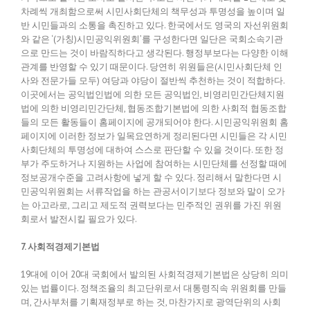
차례씩 개최함으로써 시민사회단체의 책무성과 투명성을 높이며 일
반 시민들과의 소통을 촉진하고 있다. 한국에서도 영국의 자선위원회
와 같은 ‘(가칭)시민공익위원회’를 구성한다면 일단은 국회소속기관
으로 만드는 것이 바람직하다고 생각된다. 행정부보다는 다양한 이해
관계를 반영할 수 있기 때문이다. 당연히 위원들은(시민사회단체 인
사와 전문가들 모두) 여당과 야당이 절반씩 추천하는 것이 적합하다.
이곳에서는 공익법인법에 의한 모든 공익법인, 비영리민간단체지원
법에 의한 비영리민간단체, 협동조합기본법에 의한 사회적 협동조합
들의 모든 활동들이 홈페이지에 공개되어야 한다. 시민공익위원회 홈
페이지에 이러한 정보가 일목요연하게 정리된다면 시민들은 각 시민
사회단체의 투명성에 대하여 스스로 판단할 수 있을 것이다. 또한 정
부가 주도하거나 지원하는 사업에 참여하는 시민단체를 선정할 때에
정보공개수준을 고려사항에 넣게 할 수 있다. 정리해서 말한다면 시
민공익위원회는 서류작업을 하는 관공서이기보다 정보와 말이 오가
는 아고라로, 그리고 제도적 권력보다는 민주적인 권위를 가진 위원
회로서 발전시킬 필요가 있다.
7. 사회적경제기본법
19대에 이어 20대 국회에서 발의된 사회적경제기본법은 상당히 의미
있는 법률이다. 정책조율의 최고단위로서 대통령직속 위원회를 만들
며, 간사부처를 기획재정부로 하는 것, 마찬가지로 광역단위의 사회