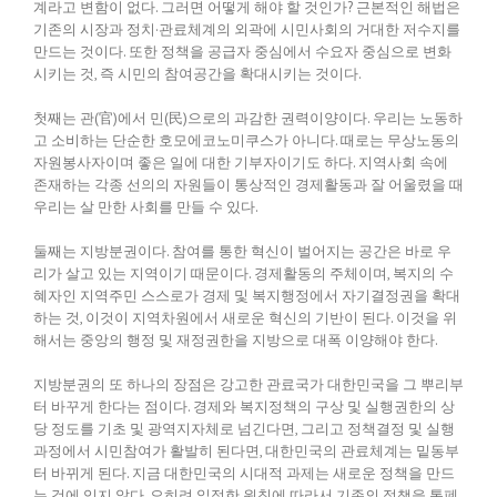
계라고 변함이 없다. 그러면 어떻게 해야 할 것인가? 근본적인 해법은
기존의 시장과 정치·관료체계의 외곽에 시민사회의 거대한 저수지를
만드는 것이다. 또한 정책을 공급자 중심에서 수요자 중심으로 변화
시키는 것, 즉 시민의 참여공간을 확대시키는 것이다.
첫째는 관(官)에서 민(民)으로의 과감한 권력이양이다. 우리는 노동하
고 소비하는 단순한 호모에코노미쿠스가 아니다. 때로는 무상노동의
자원봉사자이며 좋은 일에 대한 기부자이기도 하다. 지역사회 속에
존재하는 각종 선의의 자원들이 통상적인 경제활동과 잘 어울렸을 때
우리는 살 만한 사회를 만들 수 있다.
둘째는 지방분권이다. 참여를 통한 혁신이 벌어지는 공간은 바로 우
리가 살고 있는 지역이기 때문이다. 경제활동의 주체이며, 복지의 수
혜자인 지역주민 스스로가 경제 및 복지행정에서 자기결정권을 확대
하는 것, 이것이 지역차원에서 새로운 혁신의 기반이 된다. 이것을 위
해서는 중앙의 행정 및 재정권한을 지방으로 대폭 이양해야 한다.
지방분권의 또 하나의 장점은 강고한 관료국가 대한민국을 그 뿌리부
터 바꾸게 한다는 점이다. 경제와 복지정책의 구상 및 실행권한의 상
당 정도를 기초 및 광역지자체로 넘긴다면, 그리고 정책결정 및 실행
과정에서 시민참여가 활발히 된다면, 대한민국의 관료체계는 밑동부
터 바뀌게 된다. 지금 대한민국의 시대적 과제는 새로운 정책을 만드
는 것에 있지 않다. 오히려 일정한 원칙에 따라서 기존의 정책을 통폐