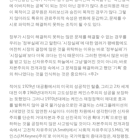
에 이바지하는 공복”이 되는 것이 아닌 경우가 많다. 초선의원은 재선
이 목적이고 공무원은 자리보신과 승진이 목적인 경우가 많다. 그렇
지 않더라도 특유의 관료주의적 속성은 변화에 둔감하고, 문제를 수
시로 파악하고 해결하지 못하는 조직이 될 수도 있다.
정부가 시장이 해결하지 못하는 많은 문제를 해결할 수 없는 경우를
우리는 ‘정부실패’라고 말한다. ‘시장실패’에 대한 염려가 팽배함에도
여전히 시장의 결정에 많은 것을 위탁하는 이유는 바로 ‘정부실패’가
‘시장실패’보다 더욱 크다는 인식 때문이다. 그러한 면에서 많은 비판
을 받고 있는 신자유주의도 하늘에서 그냥 떨어진 것이 아니라, 바로
자본주의의 전개과정 속에서 그 문제점을 해결하려고 했던 ‘기획’ 중
의 하나였다는 것을 인식하는 것은 중요하다. <주2>
적어도 1929년 대공황에서의 미국의 성공적인 탈출, 그리고 2차 세계
대전 이후 1960년대까지의 고도성장은 케인스주의의 성공을 보장하
는 듯했었다. 그러나 1970년대에는 케인스 재정정책이 제대로 효과
를 발휘하지 않아 결국 물가상승으로만 귀결되는 스태그플레이션의
시대였던 것도 엄연한 사실이다. 이러한 차원에서 생각한다면 신자유
주의를 단순히 거대자본과 주요 선진국의 ‘이권 확대 기획’으로만 폄
하하는 것을 공정하지 않은 사고방식일 것이다. 자본주의의 전개과정
속에서 ‘고전적 자유주의’(A.Smith)에서 ‘사회적 자유주의’(J.S.Mill), ‘케
인스(J.M.Keynes)주의’로 이어지는 국가역할의 증대과정은, 재정팽창,