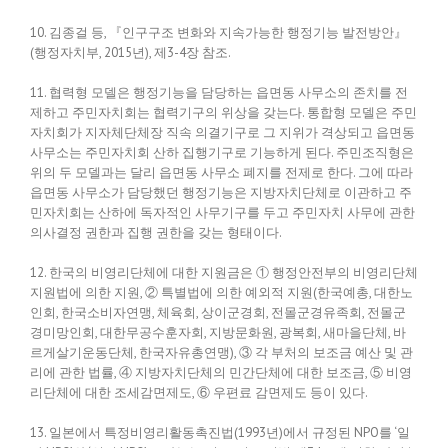
10. 김종걸 등, 『인구구조 변화와 지속가능한 행정기능 발전방안』
(행정자치부, 2015년), 제3-4장 참조.
11. 협력형 모델은 행정기능을 담당하는 읍면동 사무소의 존치를 전
제하고 주민자치회는 협력기구의 위상을 갖는다. 통합형 모델은 주민
자치회가 지자체단체장 직속 의결기구로 그 지위가 격상되고 읍면동
사무소는 주민자치회 산하 집행기구로 기능하게 된다. 주민조직형은
위의 두 모델과는 달리 읍면동 사무소 폐지를 전제로 한다. 그에 따라
읍면동 사무소가 담당했던 행정기능은 지방자치단체로 이관하고 주
민자치회는 산하에 독자적인 사무기구를 두고 주민자치 사무에 관한
의사결정 권한과 집행 권한을 갖는 형태이다.
12. 한국의 비영리단체에 대한 지원금은 ① 행정안전부의 비영리단체
지원법에 의한 지원, ② 특별법에 의한 예외적 지원(한국예총, 대한노
인회, 한국소비자연맹, 체육회, 상이군경회, 전몰군경유족회, 전몰군
경미망인회, 대한무공수훈자회, 지방문화원, 광복회, 새마을단체, 바
르게살기운동단체, 한국자유총연맹), ③ 각 부처의 보조금 예산 및 관
리에 관한 법률, ④ 지방자치단체의 민간단체에 대한 보조금, ⑤ 비영
리단체에 대한 조세감면제도, ⑥ 우편료 감면제도 등이 있다.
13. 일본에서 특정비영리활동촉진법(1993년)에서 규정된 NPO를 ‘일