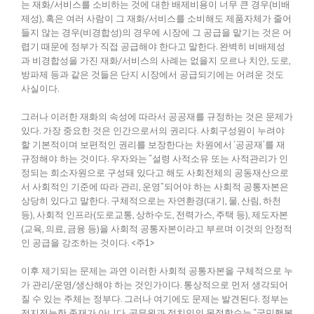
는 재화/서비스를 소비하는 것에 대한 배제비용이 너무 큰 경우(비배
제성), 혹은 여러 사람이 그 재화/서비스를 소비해도 제품자체가 줄어
들지 않는 경우(비경합성)의 경우에 시장에 그 공급을 맡기는 것은 어
렵기 때문에 정부가 직접 공급해야 한다고 말한다. 완벽히 비배제성
과 비경합성을 가진 재화/서비스의 사례는 없을지 모르나 치안, 도로,
방파제 등과 같은 것들은 단지 시장에서 공급되기에는 어려운 것도
사실이다.
그러나 이러한 재화의 속성에 따라서 공공재를 규정하는 것은 문제가
있다. 가장 중요한 것은 인간으로서의 권리다. 사회구성원이 누려야
할 기본적이며 보편적인 권리를 보장한다는 차원에서 ‘공공재’를 재
규정해야 하는 것이다. 우자와는 “설령 사적소유 또는 사적관리가 인
정되는 희소자원으로 구성돼 있다고 해도 사회전체의 공동재산으로
서 사회적인 기준에 따라 관리, 운영”되어야 하는 사회적 공통자본은
상당히 있다고 말한다. 구체적으로는 자연환경(대기, 물, 산림, 하천
등), 사회적 인프라(도로교통, 상하수도, 전력가스, 주택 등), 제도자본
(교육, 의료, 금융 등)을 사회적 공통자본이라고 부르며 이것의 안정적
인 공급을 강조하는 것이다. <주1>
이후 제기되는 문제는 과연 이러한 사회적 공통자본을 구체적으로 누
가 관리/운영/생산해야 하는 것인가이다. 통상적으로 먼저 생각되어
질 수 있는 주체는 정부다. 그러나 여기에도 문제는 발견된다. 정부는
전지전능한 존재가 아니다. 공무원과 정치인의 목적함수는 “국민행복