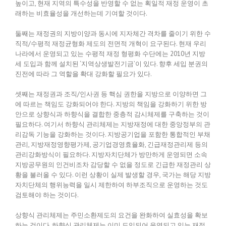
높이고, 현재 지역의 특수성을 반영할 수 없는 획일적 재정 운영이 초
래하는 비효율성을 개선하는데 기여할 것이다.
둘째는 재정권의 지방이양과 동시에 지자체간 격차를 줄이기 위한 수
직적/수평적 재정균형화 제도의 전면적 개혁이 요구된다. 현재 우리
나라에서 운영되고 있는 수평적 재정 형평화 수단에는 2010년 지방
세 도입과 함께 설치된 ‘지역상생발전기금’이 있다. 향후 세입 분권의
진전에 따라 그 역할을 확대 강화할 필요가 있다.
셋째는 재정권과 조직/인사권 등 핵심 권한을 지방으로 이양하면 그
에 따르는 책임도 강화되어야 한다. 지방의 책임을 강화하기 위한 방
안으로 상향식과 하향식을 결합한 중층적 감시체제를 구축하는 것이
필요하다. 여기서 하향식 관리체제는 지방재정에 대한 중앙정부의 관
리감독 기능을 강화하는 것이다. 지방공기업을 포함한 통합적인 부채
관리, 지방재정영향평가제, 공기업경영효율화, 긴급재정관리제 등의
관리강화방식이 필요하다. 지방자치단체가 방만하게 운영되면 소속
지방공무원의 인건비조차 감당할 수 없을 정도로 긴급한 재정관리 상
황을 불러올 수 있다. 이런 상황이 실제 발생할 경우, 국가는 해당 지방
자치단체의 행위능력을 일시 제한하여 하부조직으로 운영하는 것도
검토해야 하는 것이다.
상향식 관리체제는 주민소환제도의 요건을 완화하여 실효성을 확보
하는 것이다. 하향식 관리체제는 이미 도입되어 운영되고 있는 재정