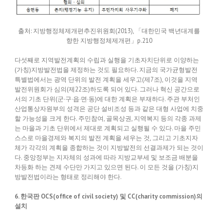
출처: 지방행정체제개편추진위원회(2013), 「대한민국 백년대계를
향한 지방행정체제개편」p.210
다섯째로 지역발전계획의 수립과 실행을 기초자치단위로 이양하는
(가칭)지방발전법을 제정하는 것도 필요하다. 지금의 국가균형발전
특별법에서는 광역 단위의 발전 계획을 세우고(제7조), 이것을 지역
발전위원회가 심의(제22조)하도록 되어 있다. 그러나 혁신 공간으로
서의 기초 단위(군·구·읍·면·동)에 대한 계획은 부재하다. 주관 부처인
산업통상자원부의 성격은 공단 설비조성 등과 같은 대형 사업에 치중
할 가능성을 크게 한다. 주민참여, 골목상권, 지역복지 등의 각종 과제
는 마을과 기초 단위에서 제대로 계획되고 실행될 수 있다. 마을 주민
스스로 마을경제와 복지의 발전 계획을 세우는 것, 그리고 기초지자
체가 각각의 계획을 종합하는 것이 지방발전의 선결과제가 되는 것이
다. 중앙정부는 지자체의 성과에 따라 지방교부세 및 보조금 배분을
차등화 하는 견제 수단만 가지고 있으면 된다. 이 모든 것을 (가칭)지
방발전법이라는 형태로 정리해야 한다.
6. 한국판 OCS(office of civil society) 및 CC(charity commission)의
설치