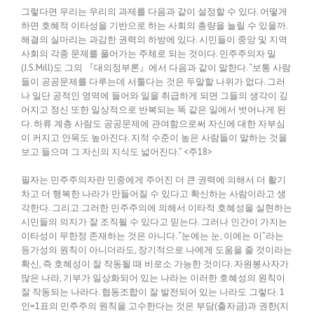
그렇다면 우리는 우리의 과제를 다음과 같이 설정할 수 있다. 어떻게
하면 호혜적 이타성을 기반으로 하는 사회의 총량을 늘릴 수 있을까.
해결의 실마리는 과감한 권력의 하방에 있다. 시민들이 중앙 및 지역
사회의 각종 문제를 풀어가는 주체로 되는 것이다. 민주주의자 밀
(J.S.Mill)도 그의 『대의정부론』에서 다음과 같이 말한다. “보통 사람
들이 공공문제를 다루는데 서툴다는 것은 두말할 나위가 없다. 그러
나 일단 공적인 영역에 들어와 일을 취급하게 되면 그들의 생각이 깊
어지고 정신 또한 일상적으로 반복되는 똑 같은 일에서 벗어나게 된
다. 하류 계층 사람도 공공문제에 관여함으로써 자신에 대한 자부심
이 커지고 안목도 높아진다. 지적 수준이 높은 사람들이 말하는 것을
보고 들으며 그 자신의 지식도 넓어진다.” <주18>
필자는 민주주의자란 민중에게 주어진 더 큰 권력에 의해서 더 활기
차고 더 행복한 나라가 만들어질 수 있다고 확신하는 사람이라고 생
각한다. 그리고 그러한 민주주의에 의해서 이타적 호혜성을 실현하는
시민들의 의지가 잘 조직될 수 있다고 믿는다. 그러나 인간이 가지는
이타성이 무한정 존재하는 것은 아니다. “눈에는 눈, 이에는 이”라는
등가성의 원칙이 아니더라도, 장기적으로 나에게 도움을 줄 것이라는
확신, 즉 호혜성이 잘 작동될 때 비로소 가능한 것이다. 자원봉사자가
많은 나라, 기부가 일상화되어 있는 나라는 이러한 호혜성의 원칙이
잘 작동되는 나라다. 협동조합이 잘 발전되어 있는 나라도 그렇다. 1
인=1표의 민주주의 원칙을 고수한다는 것은 부담(출자금)과 권한(지