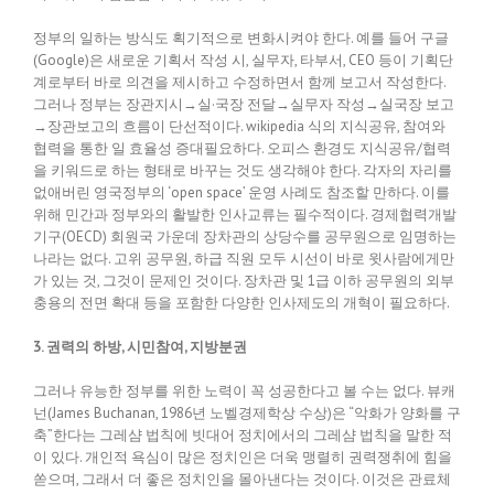
정부의 일하는 방식도 획기적으로 변화시켜야 한다. 예를 들어 구글
(Google)은 새로운 기획서 작성 시, 실무자, 타부서, CEO 등이 기획단
계로부터 바로 의견을 제시하고 수정하면서 함께 보고서 작성한다.
그러나 정부는 장관지시→실·국장 전달→실무자 작성→실국장 보고
→장관보고의 흐름이 단선적이다. wikipedia 식의 지식공유, 참여와
협력을 통한 일 효율성 증대필요하다. 오피스 환경도 지식공유/협력
을 키워드로 하는 형태로 바꾸는 것도 생각해야 한다. 각자의 자리를
없애버린 영국정부의 ‘open space’ 운영 사례도 참조할 만하다. 이를
위해 민간과 정부와의 활발한 인사교류는 필수적이다. 경제협력개발
기구(OECD) 회원국 가운데 장차관의 상당수를 공무원으로 임명하는
나라는 없다. 고위 공무원, 하급 직원 모두 시선이 바로 윗사람에게만
가 있는 것, 그것이 문제인 것이다. 장차관 및 1급 이하 공무원의 외부
충용의 전면 확대 등을 포함한 다양한 인사제도의 개혁이 필요하다.
3. 권력의 하방, 시민참여, 지방분권
그러나 유능한 정부를 위한 노력이 꼭 성공한다고 볼 수는 없다. 뷰캐
넌(James Buchanan, 1986년 노벨경제학상 수상)은 “악화가 양화를 구
축”한다는 그레샴 법칙에 빗대어 정치에서의 그레샴 법칙을 말한 적
이 있다. 개인적 욕심이 많은 정치인은 더욱 맹렬히 권력쟁취에 힘을
쏟으며, 그래서 더 좋은 정치인을 몰아낸다는 것이다. 이것은 관료체