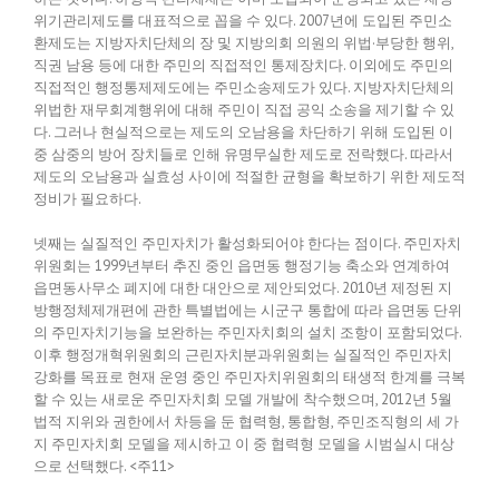
위기관리제도를 대표적으로 꼽을 수 있다. 2007년에 도입된 주민소
환제도는 지방자치단체의 장 및 지방의회 의원의 위법·부당한 행위,
직권 남용 등에 대한 주민의 직접적인 통제장치다. 이외에도 주민의
직접적인 행정통제제도에는 주민소송제도가 있다. 지방자치단체의
위법한 재무회계행위에 대해 주민이 직접 공익 소송을 제기할 수 있
다. 그러나 현실적으로는 제도의 오남용을 차단하기 위해 도입된 이
중 삼중의 방어 장치들로 인해 유명무실한 제도로 전락했다. 따라서
제도의 오남용과 실효성 사이에 적절한 균형을 확보하기 위한 제도적
정비가 필요하다.
넷째는 실질적인 주민자치가 활성화되어야 한다는 점이다. 주민자치
위원회는 1999년부터 추진 중인 읍면동 행정기능 축소와 연계하여
읍면동사무소 폐지에 대한 대안으로 제안되었다. 2010년 제정된 지
방행정체제개편에 관한 특별법에는 시군구 통합에 따라 읍면동 단위
의 주민자치기능을 보완하는 주민자치회의 설치 조항이 포함되었다.
이후 행정개혁위원회의 근린자치분과위원회는 실질적인 주민자치
강화를 목표로 현재 운영 중인 주민자치위원회의 태생적 한계를 극복
할 수 있는 새로운 주민자치회 모델 개발에 착수했으며, 2012년 5월
법적 지위와 권한에서 차등을 둔 협력형, 통합형, 주민조직형의 세 가
지 주민자치회 모델을 제시하고 이 중 협력형 모델을 시범실시 대상
으로 선택했다. <주11>