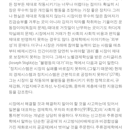
든 정부든 제대로 작동시키기는 너무나 어렵다는 점이다. 확실히 시
장은 무수히 많은 개인들의 행동을 조정하는 가장 좋은 장치다. 그러
나 현실은 제대로 작동되지 않는다. 시장이란 무수히 많은 참여자가
진검승부를 겨루는 곳이 아니라 강자가 약자를 착취하는 기울어진 운
동장이며(독점의 문제), 때대로 거짓말이 난무하는 곳이기도 하다(계
약실패의 문제). 시장에서의 거래가 한 사회의 사회적 비용과 편익을
제대로 반영하지 못하는 경우도 많다. 경제학에서 이야기하는 ‘외부
성’의 문제다. 더구나 시장은 거래에 참여할 능력이 없는 사람을 애초
부터 배제시킨다. 인간이라면 당연히 누려야할 ‘권리’를 시장이 제대
로 보장하지 못하는 것이다. 그래서 노벨경제학상을 받은 스티글리츠
(Joseph Stiglitz)는 “불평등의 대가”라는 책에서 다음과 같이 말한다.
“정치시스템은 시장의 실패를 바로잡지 못하며, (그렇기 때문에) 현재
의 경제시스템과 정치시스템은 근본적으로 공정하지 못하다”(27쪽).
그는 시장이 잘 작동되며 불평등을 완화시키기 위한 정책으로서, 규
제강화, 기업지배구조개선, 누진세강화, 중하위 계층에 대한 지원강화
등을 강조한다.
시장에서 해결할 것과 해결하지 말아야 할 것을 사고하는데 있어서
일본을 대표하는 경제학자, 우자와 히로후미(宇澤弘文)의 ‘사회적 공
통자본’이라는 개념은 상당히 유용하다. 우자와는 신고전파 주류경제
학에서 말하는 단순한 ‘공공재’의 사고방식(비배제성과 비경합성을
가진 재화로서의 공공재)에서 벗어날 것을 주문한다. 주류경제학에서