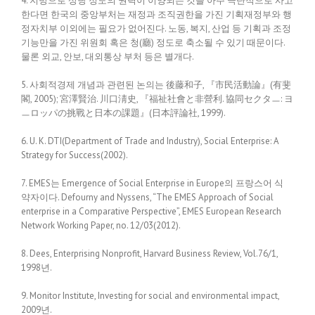
4. 지방으로 상당 정도의 권력이 이양되는 것을 아주 극단적으로 사고
한다면 한국의 중앙부처는 재정과 조직권한을 가진 기획재정부와 행
정자치부 이외에는 필요가 없어진다. 노동, 복지, 산업 등 기획과 조정
기능만을 가진 위원회 혹은 청(廳) 정도로 축소될 수 있기 때문이다.
물론 외교, 안보, 대외통상 부처 등은 별개다.
5. 사회적경제 개념과 관련된 논의는 後藤和子, 『市民活動論』(有斐
閣, 2005); 宮澤賢治. 川口淸史, 『福祉社會と非營利. 協同セクタㅡ: ヨ
ㅡロッパの挑戰と日本の課題』(日本評論社, 1999).
6. U. K. DTI(Department of Trade and Industry), Social Enterprise: A
Strategy for Success(2002).
7. EMES는 Emergence of Social Enterprise in Europe의 프랑스어 식
약자이다. Defourny and Nyssens, “The EMES Approach of Social
enterprise in a Comparative Perspective”, EMES European Research
Network Working Paper, no. 12/03(2012).
8. Dees, Enterprising Nonprofit, Harvard Business Review, Vol.76/1,
1998년.
9. Monitor Institute, Investing for social and environmental impact,
2009년.