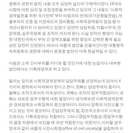
원회의 권한의 범위, 내용 모두 상당히 넓으며 구체적이었다. 18개의
사항에 대한 심의 및 조정권한을 부여하고 있으며 그 내용도 “사회적
경제발전을 위한 국가전략”부터 타법과의 연계(국가균형발전법), 개
별부처의 인증 및 지정제도의 정비통합, 사회적경제원의 점검·평가·
개선사항까지 다 망라하고 있었다. 당연히 상임위원, 직할사무국, 전
문위원, 실무위원회 등 조직이 커지게 된다. 사실 칸막이 행정이 극심
한 대한민국에서 부처 간 정책조율을 위한 중앙의 강력한 통제 필요
성은 당연히 인정된다. 따라서 새롭게 법안을 만들어간다면 대통령직
속위원회의 권한에 대해서 윤호중 법안이 더욱 현실적일 수 있다.
다음은 소위 간사부처를 어디로 할 것인가에 대한 논점이다. 대부분
법안에서는 기획재정부로 하고 있다.
필자는 앞으로 사회적경제정책의 담당주체를 선정하는데 있어서 4
가지의 원칙에서 따져봐야 한다고 본다. 첫째는 담당주체의 힘이다.
둘째는 조직으로서의 지속성이다. 셋째는 조직의 업무적합성이다. 넷
째는 새로운 업무수행에 대한 열정이다. 생각해보면 사회적경제정책
은 경제정책과 사회정책의 중간영역이다. 따라서 양쪽의 마인드를 가
지고 있는 것이 중요하다. ①담당주체의 힘, ②조직으로서의 지속성
으로서는 기획재정부는 적합하다. 그러나 ③업무적합성, ④업무수행
의 열정 차원에서 보았을 때 과연 적합한가는 의문이다. 이러할 경우
영국과 같이 새롭게 시민사회청(office of civil society)을 설립하여 사