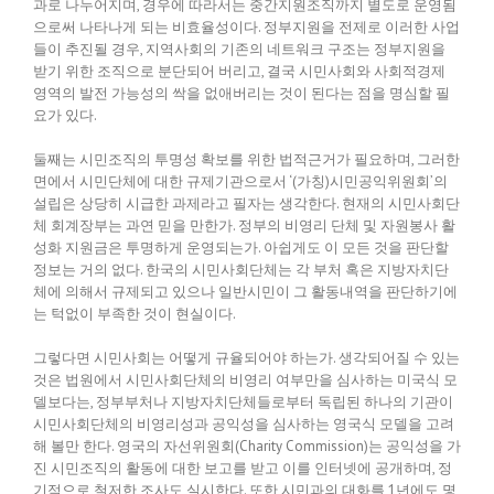
과로 나누어지며, 경우에 따라서는 중간지원조직까지 별도로 운영됨
으로써 나타나게 되는 비효율성이다. 정부지원을 전제로 이러한 사업
들이 추진될 경우, 지역사회의 기존의 네트워크 구조는 정부지원을
받기 위한 조직으로 분단되어 버리고, 결국 시민사회와 사회적경제
영역의 발전 가능성의 싹을 없애버리는 것이 된다는 점을 명심할 필
요가 있다.
둘째는 시민조직의 투명성 확보를 위한 법적근거가 필요하며, 그러한
면에서 시민단체에 대한 규제기관으로서 ‘(가칭)시민공익위원회’의
설립은 상당히 시급한 과제라고 필자는 생각한다. 현재의 시민사회단
체 회계장부는 과연 믿을 만한가. 정부의 비영리 단체 및 자원봉사 활
성화 지원금은 투명하게 운영되는가. 아쉽게도 이 모든 것을 판단할
정보는 거의 없다. 한국의 시민사회단체는 각 부처 혹은 지방자치단
체에 의해서 규제되고 있으나 일반시민이 그 활동내역을 판단하기에
는 턱없이 부족한 것이 현실이다.
그렇다면 시민사회는 어떻게 규율되어야 하는가. 생각되어질 수 있는
것은 법원에서 시민사회단체의 비영리 여부만을 심사하는 미국식 모
델보다는, 정부부처나 지방자치단체들로부터 독립된 하나의 기관이
시민사회단체의 비영리성과 공익성을 심사하는 영국식 모델을 고려
해 볼만 한다. 영국의 자선위원회(Charity Commission)는 공익성을 가
진 시민조직의 활동에 대한 보고를 받고 이를 인터넷에 공개하며, 정
기적으로 철저한 조사도 실시한다. 또한 시민과의 대화를 1년에도 몇