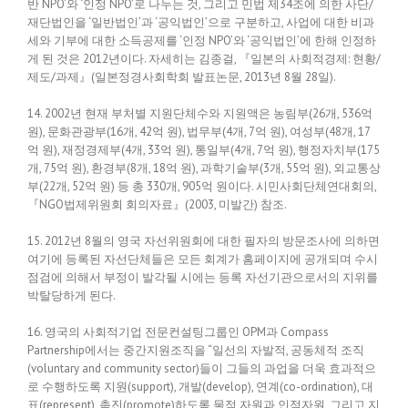
반 NPO’와 ‘인정 NPO’로 나누는 것, 그리고 민법 제34조에 의한 사단/
재단법인을 ‘일반법인’과 ‘공익법인’으로 구분하고, 사업에 대한 비과
세와 기부에 대한 소득공제를 ‘인정 NPO’와 ‘공익법인’에 한해 인정하
게 된 것은 2012년이다. 자세히는 김종걸, 『일본의 사회적경제: 현황/
제도/과제』(일본정경사회학회 발표논문, 2013년 8월 28일).
14. 2002년 현재 부처별 지원단체수와 지원액은 농림부(26개, 536억
원), 문화관광부(16개, 42억 원), 법무부(4개, 7억 원), 여성부(48개, 17
억 원), 재정경제부(4개, 33억 원), 통일부(4개, 7억 원), 행정자치부(175
개, 75억 원), 환경부(8개, 18억 원), 과학기술부(3개, 55억 원), 외교통상
부(22개, 52억 원) 등 총 330개, 905억 원이다. 시민사회단체연대회의,
『NGO법제위원회 회의자료』(2003, 미발간) 참조.
15. 2012년 8월의 영국 자선위원회에 대한 필자의 방문조사에 의하면
여기에 등록된 자선단체들은 모든 회계가 홈페이지에 공개되며 수시
점검에 의해서 부정이 발각될 시에는 등록 자선기관으로서의 지위를
박탈당하게 된다.
16. 영국의 사회적기업 전문컨설팅그룹인 OPM과 Compass
Partnership에서는 중간지원조직을 “일선의 자발적, 공동체적 조직
(voluntary and community sector)들이 그들의 과업을 더욱 효과적으
로 수행하도록 지원(support), 개발(develop), 연계(co-ordination), 대
표(represent), 촉진(promote)하도록 물적 자원과 인적자원, 그리고 지