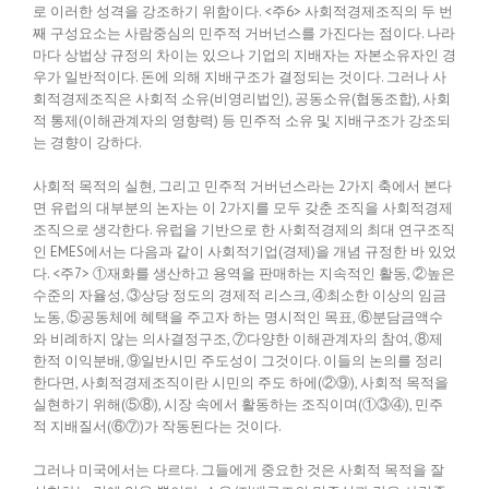
로 이러한 성격을 강조하기 위함이다. <주6> 사회적경제조직의 두 번
째 구성요소는 사람중심의 민주적 거버넌스를 가진다는 점이다. 나라
마다 상법상 규정의 차이는 있으나 기업의 지배자는 자본소유자인 경
우가 일반적이다. 돈에 의해 지배구조가 결정되는 것이다. 그러나 사
회적경제조직은 사회적 소유(비영리법인), 공동소유(협동조합), 사회
적 통제(이해관계자의 영향력) 등 민주적 소유 및 지배구조가 강조되
는 경향이 강하다.
사회적 목적의 실현, 그리고 민주적 거버넌스라는 2가지 축에서 본다
면 유럽의 대부분의 논자는 이 2가지를 모두 갖춘 조직을 사회적경제
조직으로 생각한다. 유럽을 기반으로 한 사회적경제의 최대 연구조직
인 EMES에서는 다음과 같이 사회적기업(경제)을 개념 규정한 바 있었
다. <주7> ①재화를 생산하고 용역을 판매하는 지속적인 활동, ②높은
수준의 자율성, ③상당 정도의 경제적 리스크, ④최소한 이상의 임금
노동, ⑤공동체에 혜택을 주고자 하는 명시적인 목표, ⑥분담금액수
와 비례하지 않는 의사결정구조, ⑦다양한 이해관계자의 참여, ⑧제
한적 이익분배, ⑨일반시민 주도성이 그것이다. 이들의 논의를 정리
한다면, 사회적경제조직이란 시민의 주도 하에(②⑨), 사회적 목적을
실현하기 위해(⑤⑧), 시장 속에서 활동하는 조직이며(①③④), 민주
적 지배질서(⑥⑦)가 작동된다는 것이다.
그러나 미국에서는 다르다. 그들에게 중요한 것은 사회적 목적을 잘