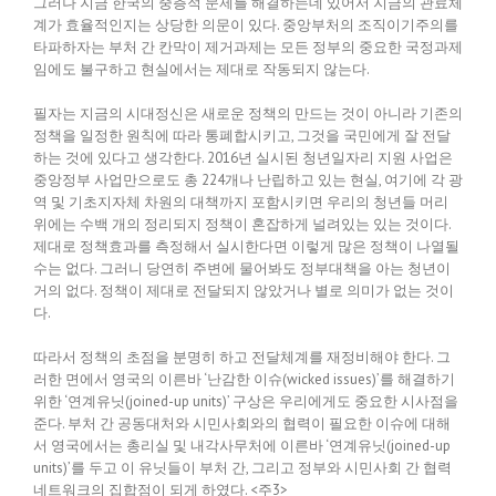
그러나 지금 한국의 중층적 문제를 해결하는데 있어서 지금의 관료체
계가 효율적인지는 상당한 의문이 있다. 중앙부처의 조직이기주의를
타파하자는 부처 간 칸막이 제거과제는 모든 정부의 중요한 국정과제
임에도 불구하고 현실에서는 제대로 작동되지 않는다.
필자는 지금의 시대정신은 새로운 정책의 만드는 것이 아니라 기존의
정책을 일정한 원칙에 따라 통폐합시키고, 그것을 국민에게 잘 전달
하는 것에 있다고 생각한다. 2016년 실시된 청년일자리 지원 사업은
중앙정부 사업만으로도 총 224개나 난립하고 있는 현실, 여기에 각 광
역 및 기초지자체 차원의 대책까지 포함시키면 우리의 청년들 머리
위에는 수백 개의 정리되지 정책이 혼잡하게 널려있는 있는 것이다.
제대로 정책효과를 측정해서 실시한다면 이렇게 많은 정책이 나열될
수는 없다. 그러니 당연히 주변에 물어봐도 정부대책을 아는 청년이
거의 없다. 정책이 제대로 전달되지 않았거나 별로 의미가 없는 것이
다.
따라서 정책의 초점을 분명히 하고 전달체계를 재정비해야 한다. 그
러한 면에서 영국의 이른바 ‘난감한 이슈(wicked issues)’를 해결하기
위한 ‘연계유닛(joined-up units)’ 구상은 우리에게도 중요한 시사점을
준다. 부처 간 공동대처와 시민사회와의 협력이 필요한 이슈에 대해
서 영국에서는 총리실 및 내각사무처에 이른바 ‘연계유닛(joined-up
units)’를 두고 이 유닛들이 부처 간, 그리고 정부와 시민사회 간 협력
네트워크의 집합점이 되게 하였다. <주3>