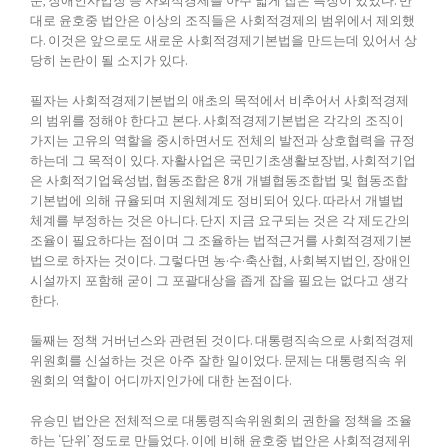
문, 장애인사업장 등 사회적경제를 아주 넓게 잡은 특징이 있었다. 반
대로 윤호중 법안은 이상의 조직들은 사회적경제의 범위에서 제외했
다. 이것은 앞으로도 새로운 사회적경제기본법을 만드는데 있어서 상
당히 논란이 될 소지가 있다.
필자는 사회적경제기본법의 애초의 목적에서 비추어서 사회적경제
의 범위를 정해야 한다고 본다. 사회적경제기본법은 각각의 조직이
가지는 고유의 역할을 중시하면서도 전체의 발전과 상호협력을 규정
하는데 그 목적이 있다. 자활사업은 국민기초생활보장법, 사회적기업
은 사회적기업육성법, 협동조합은 8개 개별협동조합법 및 협동조합
기본법에 의해 규율되며 지원체계도 정비되어 있다. 따라서 개별법
체계를 부정하는 것은 아니다. 단지 지금 요구되는 것은 각 제도간의
조율이 필요하다는 점이며 그 조율하는 법적근거를 사회적경제기본
법으로 하자는 것이다. 그렇다면 농·수·축산협, 사회복지법인, 장애인
시설까지 포함해 굳이 그 포괄대상을 좁게 잡을 필요는 없다고 생각
한다.
둘째는 정책 거버넌스와 관련된 것이다. 대통령직속으로 사회적경제
위원회를 신설하는 것은 아주 잘한 일이었다. 문제는 대통령직속 위
원회의 역할이 어디까지인가에 대한 논점이다.
유승민 법안은 전체적으로 대통령직속위원회의 권한을 정책을 조율
하는 ‘단위’ 정도로 만들었다. 이에 비해 윤호중 법안은 사회적경제위