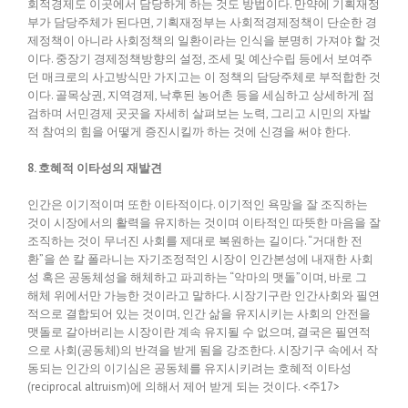
회적경제도 이곳에서 담당하게 하는 것도 방법이다. 만약에 기획재정
부가 담당주체가 된다면, 기획재정부는 사회적경제정책이 단순한 경
제정책이 아니라 사회정책의 일환이라는 인식을 분명히 가져야 할 것
이다. 중장기 경제정책방향의 설정, 조세 및 예산수립 등에서 보여주
던 매크로의 사고방식만 가지고는 이 정책의 담당주체로 부적합한 것
이다. 골목상권, 지역경제, 낙후된 농어촌 등을 세심하고 상세하게 점
검하며 서민경제 곳곳을 자세히 살펴보는 노력, 그리고 시민의 자발
적 참여의 힘을 어떻게 증진시킬까 하는 것에 신경을 써야 한다.
8. 호혜적 이타성의 재발견
인간은 이기적이며 또한 이타적이다. 이기적인 욕망을 잘 조직하는
것이 시장에서의 활력을 유지하는 것이며 이타적인 따뜻한 마음을 잘
조직하는 것이 무너진 사회를 제대로 복원하는 길이다. “거대한 전
환”을 쓴 칼 폴라니는 자기조정적인 시장이 인간본성에 내재한 사회
성 혹은 공동체성을 해체하고 파괴하는 “악마의 맷돌”이며, 바로 그
해체 위에서만 가능한 것이라고 말하다. 시장기구란 인간사회와 필연
적으로 결합되어 있는 것이며, 인간 삶을 유지시키는 사회의 안전을
맷돌로 갈아버리는 시장이란 계속 유지될 수 없으며, 결국은 필연적
으로 사회(공동체)의 반격을 받게 됨을 강조한다. 시장기구 속에서 작
동되는 인간의 이기심은 공동체를 유지시키려는 호혜적 이타성
(reciprocal altruism)에 의해서 제어 받게 되는 것이다. <주17>