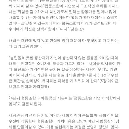
자꾸 정신줄 놓게 되는 현실을 냉정히 하나라도 넘어야 이상에 한 발
짝 가까이 갈 수 있다. “협동조합이 기업보다 구조적인 우위를 가지느
냐는 ‘위험을 감수하거나 혁신가로서 일하는 활동가를 얼마나 많이
배출할 수 있는가’에 달려있다. 이러한 ‘활동가 확대재생산 시스템’이
얼마나 잘 갖춰져 있는가에 따라 협동조합의 미래가 결정될 것이다.
우리에게 혁신은 선택사항이 아니다.”(같은 장)
해법은 경전에 있지 않고 현실에 있기 때문에 다 부딪치고 다 껴안는
다. 그리고 증명한다.
“농민을 비롯한 생산자가 자신이 생산하지 않는 물품을 소비할 때의
태도는 전형적인 소비자의 모습과 다르지 않다는 사실을 직시해야 한
다. 브랜드와 가격정책은 유기농 쌀을 생산하는 사람이 우리밀 라면
이 비싸다면서 신라면을 사는 현실에서 출발해야 한다. (…)정책수립
은 객관성, 합리성이 유지되는 과학을 기초로 해야 한다.”(8장 아이쿱
브랜드 전략과 가격정책)
24년째 협동조합과 씨름 중인 지은이는 ‘협동조합은 사업에 적합하지
않다’고 결론 내린다.
사람 중심의 경제는 기업 이익과 사회 이익이 충돌할 때 사회 이익을
우선해 작동한다. 협동조합이 가치비용을 감당해야만 사람중심의 경
제를 만들어갈 수 있다. 이를 실현해가는 과정은 분명히 평탄치 않다.