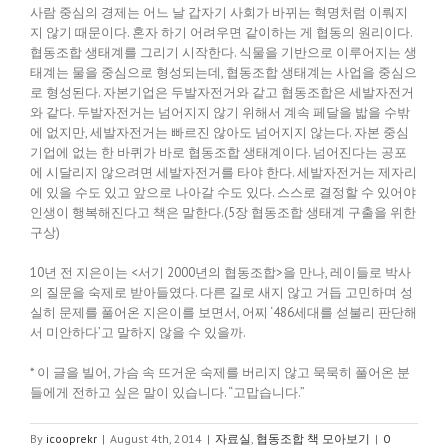
사람 중심의 경제는 어느 날 갑자기 사회가 바뀌는 혁명처럼 이뤄지
지 않기 때문이다. 혼자 하기 어려우면 같이하는 게 협동의 원리이다.
협동조합 생태계를 그리기 시작한다. 식물을 기반으로 이루어지는 생
태계는 물을 중심으로 형성되는데, 협동조합 생태계는 사업을 중심으
로 형성된다. 자본기업은 두발자전거와 같고 협동조합은 세발자전거
와 같다. 두발자전거는 넘어지지 않기 위해서 계속 페달을 밟을 수밖
에 없지만, 세발자전거는 빠르진 않아도 넘어지지 않는다. 자본 중심
기업에 없는 한 바퀴가 바로 협동조합 생태계이다. 넘어진다는 공포
에 시달리지 않으려면 세발자전거를 타야 한다. 세발자전거는 제자리
에 있을 수도 있고 앞으로 나아갈 수도 있다. 스스로 결정할 수 있어야
인생이 행복해진다고 책은 말한다.(5장 협동조합 생태계 구출을 위한
구상)
10년 전 지은이는 <서기 2000년의 협동조합>을 만나, 레이들로 박사
의 질문을 숙제로 받아들였다. 다른 길로 새지 않고 거듭 고민하며 성
실히 문제를 풀어온 지은이를 보면서, 어찌 ‘486세대를 섣불리 판단해
서 미안하다’고 말하지 않을 수 있을까.
* 이 글을 빌어, 가슴 속 뜨거운 숙제를 버리지 않고 묵묵히 풀어온 분
들에게 전하고 싶은 말이 있습니다. “고맙습니다.”
By
icooprekr
|
August 4th, 2014
|
자료실
,
협동조합 책 모아보기
|
0