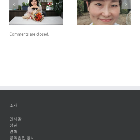
지속가능한 지구를 응
가고 싶은 길과 가야 할
원하니? 그럼, 멸균팩
길
재활용, 알아보자.
Comments are closed.
소개
인사말
정관
연혁
공익법인 공시