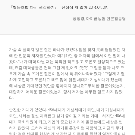
『협동조합 다시 생각하기』 . 신성식 저 알마 2014.04.09.
공정경, 아이쿱생협 언론활동팀
가슴 속 풀리지 않은 질문 하나가 있었다. 답을 찾지 못해 답답했던 차
에 한 인문학 저자를 만났다. 얘기하던 중 저자의 입에서 이런 말이 나
왔다. “내가 대학 다닐 때는 묵직한 책도 읽고 토론도 일상적으로 했는
데, 요즘 대학생들은 전혀 그런 게 없어요. 쯧쯧” 그 말을 듣자 나도 모
르게 가슴 속 뜨거운 질문이 입에서 툭 튀어나와버렸다. “그렇게 치열
하게 고민하고 토론하고 책도 많이 읽은 세대가 기성세대가 됐는데
왜 세상은 기대했던 것만큼 좋아지지 않나요?” 무례한 질문이었는지,
대답하기 어려운 질문이었는지, 당시 저자는 아무런 말도 하지 않았
다.
순진한 기대가 있었다. 486세대가 기성세대가 되면, 내가 기성세대가
되면, 사회는 훨씬 자유롭고 살기 좋아질 거라는 기대… 하지만 486세
대가 국회의원이 되고, 기업의 중요한 자리에 올랐는데도 세상은 변
하지 않았다. 오히려 자신의 과거를 훈장처럼 자랑하고, 지금의 무기
력한 젊은 세대를 한심하게 생각했다. 민주화를 향했던 열정만큼이나