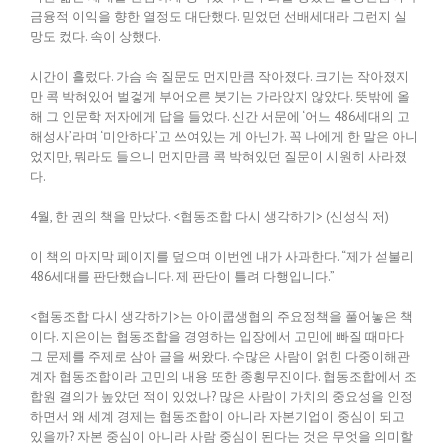
금융적 이익을 향한 열정도 대단했다. 믿었던 선배세대라 그런지 실
망도 컸다. 속이 상했다.
시간이 흘렀다. 가슴 속 질문도 먼지만큼 작아졌다. 크기는 작아졌지
만 콕 박혀있어 벌겋게 부어오른 붓기는 가라앉지 않았다. 뜻밖에 올
해 그 인문학 저자에게 답을 들었다. 신간 서문에 ‘어느 486세대의 고
해성사’라며 ‘미안하다’고 쓰여있는 게 아닌가. 꼭 나에게 한 말은 아니
었지만, 뭐라도 들으니 먼지만큼 콕 박혀있던 질문이 시원히 사라졌
다.
4월, 한 권의 책을 만났다. <협동조합 다시 생각하기> (신성식 저)
이 책의 마지막 페이지를 덮으며 이번엔 내가 사과한다. “제가 섣불리
486세대를 판단했습니다. 제 판단이 틀려 다행입니다.”
<협동조합 다시 생각하기>는 아이쿱생협의 주요정책을 풀어놓은 책
이다. 지은이는 협동조합을 경영하는 입장에서 고민에 빠질 때마다
그 문제를 주제로 삼아 글을 써왔다. 수많은 사람이 얽힌 다중이해관
계자 협동조합이라 고민의 내용 또한 종횡무진이다. 협동조합에서 조
합원 결의가 높았던 적이 있었나? 많은 사람이 가치의 중요성을 인정
하면서 왜 세계 경제는 협동조합이 아니라 자본기업이 중심이 되고
있을까? 자본 중심이 아니라 사람 중심이 된다는 것은 무엇을 의미할