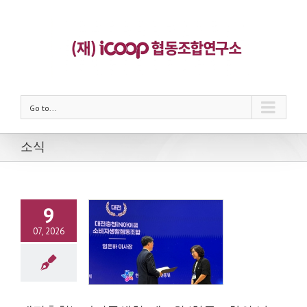
Go to...
소식
9
07, 2026
청iN아이쿱생협, 제
‘협동조합의 날’ 기획
처 장관상 수상
 협동조합 소식
메인
페이지