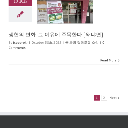
10, 2025
변화, 그 이유에 주
한다 [왜냐면]
·외 협동조합 소식
생협의 변화, 그 이유에 주목한다 [왜냐면]
By
icooprekr
|
October 30th, 2025
|
국내·외 협동조합 소식
|
0
Comments
Read More
1
2
Next