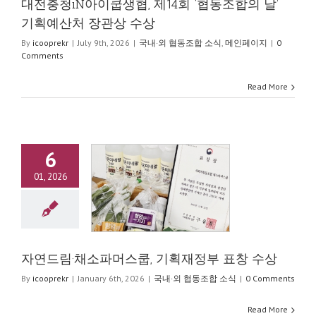
대전충청iN아이쿱생협, 제14회 ‘협동조합의 날’
기획예산처 장관상 수상
By
icooprekr
|
July 9th, 2026
|
국내·외 협동조합 소식
,
메인페이지
|
0
Comments
Read More
6
01, 2026
림·채소파머스쿱, 기
정부 표창 수상
·외 협동조합 소식
자연드림·채소파머스쿱, 기획재정부 표창 수상
By
icooprekr
|
January 6th, 2026
|
국내·외 협동조합 소식
|
0 Comments
Read More