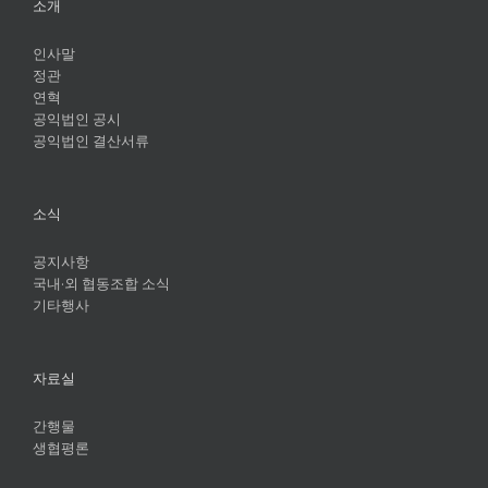
소개
인사말
정관
연혁
공익법인 공시
공익법인 결산서류
소식
공지사항
국내·외 협동조합 소식
기타행사
자료실
간행물
생협평론