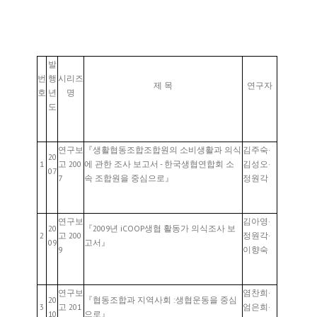
발
번
행
시리즈
제 목
연구자
호
년
명
도
연구보
『생활협동조합조합원의 소비생활과 의식
김주숙·
20
1
고 200
에 관한 조사 보고서 - 한국생협연합회 소
김성오·
07
7
속 조합원을 중심으로』
정원각
연구보
김아영·
20
『2009년 iCOOP생협 활동가 의식조사 보
2
고 200
정원각·
09
고서』
9
이향숙
연구보
염찬희·
20
『협동조합과 지역사회 :생협운동을 중심
3
고 201
엄은희·
10
으로』