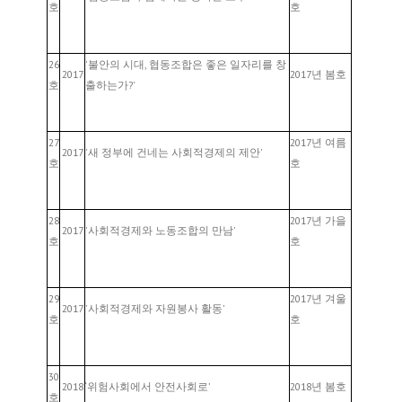
호
호
26
'불안의 시대, 협동조합은 좋은 일자리를 창
2017
2017년 봄호
호
출하는가?'
27
2017년 여름
2017
'새 정부에 건네는 사회적경제의 제안'
호
호
28
2017년 가을
2017
'사회적경제와 노동조합의 만남'
호
호
29
2017년 겨울
2017
'사회적경제와 자원봉사 활동'
호
호
30
2018
‘위험사회에서 안전사회로’
2018년 봄호
호