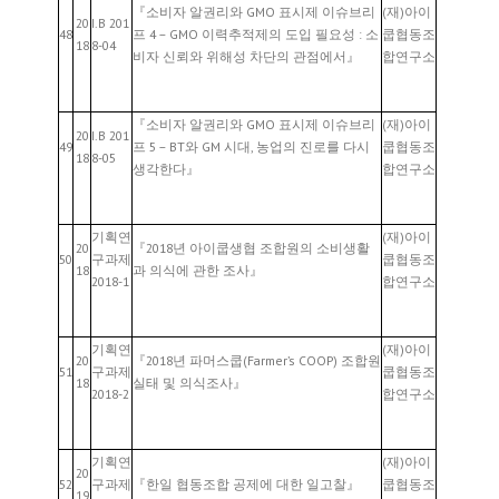
『소비자 알권리와 GMO 표시제 이슈브리
(재)아이
20
I.B 201
48
프 4 – GMO 이력추적제의 도입 필요성 : 소
쿱협동조
18
8-04
비자 신뢰와 위해성 차단의 관점에서』
합연구소
『소비자 알권리와 GMO 표시제 이슈브리
(재)아이
20
I.B 201
49
프 5 – BT와 GM 시대, 농업의 진로를 다시
쿱협동조
18
8-05
생각한다』
합연구소
기획연
(재)아이
20
『2018년 아이쿱생협 조합원의 소비생활
50
구과제
쿱협동조
18
과 의식에 관한 조사』
2018-1
합연구소
기획연
(재)아이
20
『2018년 파머스쿱(Farmer’s COOP) 조합원
51
구과제
쿱협동조
18
실태 및 의식조사』
2018-2
합연구소
기획연
(재)아이
20
52
구과제
『한일 협동조합 공제에 대한 일고찰』
쿱협동조
19