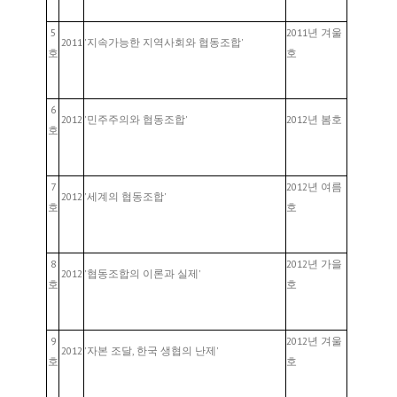
5
2011년 겨울
2011
'지속가능한 지역사회와 협동조합'
호
호
6
2012
'민주주의와 협동조합'
2012년 봄호
호
7
2012년 여름
2012
'세계의 협동조합'
호
호
8
2012년 가을
2012
'협동조합의 이론과 실제'
호
호
9
2012년 겨울
2012
'자본 조달, 한국 생협의 난제'
호
호