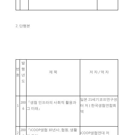
2. 단행본
발
번
행
제 목
저 자 / 역 자
호
년
도
일본 21세기코프연구센
200
『생협 인프라의 사회적 활용과
1
터 저 | 한국생협연합회
6
그 미래』
역
200
『iCOOP생협 10년사; 협동, 생활
2
iCOOP생협연대 저