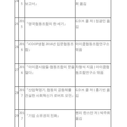
24
5
보고서』
희 옮김
201
G.D.H. 콜 저 | 정광민 옮
25
『영국협동조합의 한 세기』
5
김
201
『iCOOP생협 2016년 입문협동조
아이쿱협동조합연구소
26
6
합』
엮음
201
『아이쿱사람들-협동조합의 문을
차형석 지음 | 아이쿱협
27
6
열다』
동조합연구소 엮음
201
『산업혁명기, 협동의 공동체를
G.D.H. 콜 저 | 홍기빈 옮
28
7
건설한 사회혁신가 로버트 오언』
김
201
헨리 한스만 저 | 박주희
29
『기업 소유권의 진화』
7
옮김