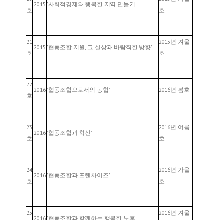
2015
'사회적경제와 행복한 지역 만들기'
호
호
21
2015년 겨울
2015
'협동조합 지원, 그 실상과 바람직한 방향'
호
호
22
2016
'협동조합으로서의 농협'
2016년 봄호
호
23
2016년 여름
2016
'협동조합과 혁신'
호
호
24
2016년 가을
2016
'협동조합과 프랜차이즈'
호
호
25
2016년 겨울
2016
'협동조합과 함께하는 행복한 노후'