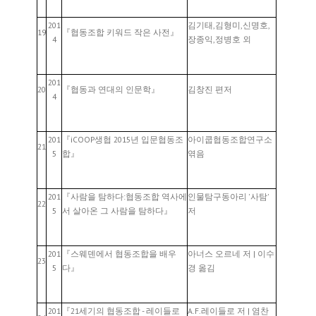
201
김기태,김형미,신명호,
19
『협동조합 키워드 작은 사전』
4
장종익,정병호 외
201
20
『협동과 연대의 인문학』
김창진 편저
4
201
『iCOOP생협 2015년 입문협동조
아이쿱협동조합연구소
21
5
합』
엮음
201
『사람을 탐하다:협동조합 역사에
인물탐구동아리 '사탐'
22
5
서 살아온 그 사람을 탐하다』
저
201
『스웨덴에서 협동조합을 배우
아너스 오르네 저 | 이수
23
5
다』
경 옮김
201
『21세기의 협동조합 - 레이들로
A.F.레이들로 저 | 염찬