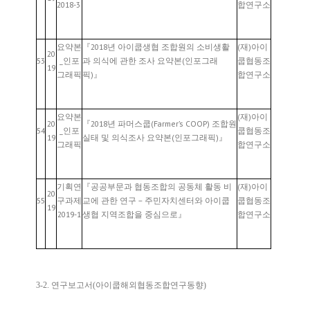
2018-3
합연구소
요약본
『2018년 아이쿱생협 조합원의 소비생활
(재)아이
20
53
_인포
과 의식에 관한 조사 요약본(인포그래
쿱협동조
19
그래픽
픽)』
합연구소
요약본
(재)아이
20
『2018년 파머스쿱(Farmer’s COOP) 조합원
54
_인포
쿱협동조
19
실태 및 의식조사 요약본(인포그래픽)』
그래픽
합연구소
기획연
『공공부문과 협동조합의 공동체 활동 비
(재)아이
20
55
구과제
교에 관한 연구 – 주민자치센터와 아이쿱
쿱협동조
19
2019-1
생협 지역조합을 중심으로』
합연구소
3-2. 연구보고서(아이쿱해외협동조합연구동향)