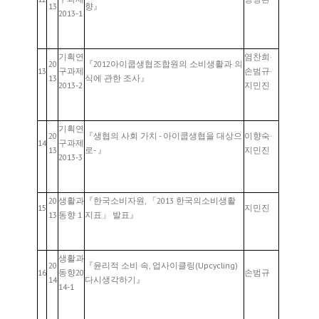
13
향』
2013-1
기획연
염찬희·
20
『2012아이쿱생협조합원의 소비생활과 의
13
구과제
손범규·
13
식에 관한 조사』
2013-2
지민진
기획연
20
『생협의 사회 가치 - 아이쿱생협을 대상으
이향숙·
14
구과제
13
로- 』
지민진
2013-3
20
생활과
『한국소비자원, 「2013 한국의소비생활
15
지민진
13
동향 1
지표」 발표』
생활과
20
『윤리적 소비 속, 업사이클링(Upcycling)
16
동향20
손범규
14
다시생각하기』
14-1