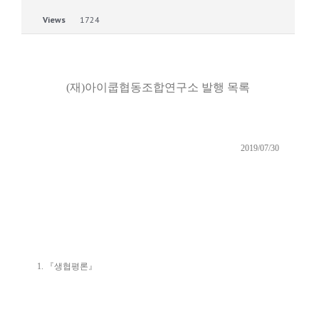
Views
1724
(재)아이쿱협동조합연구소 발행 목록
2019/07/30
1.
『
생협평론
』