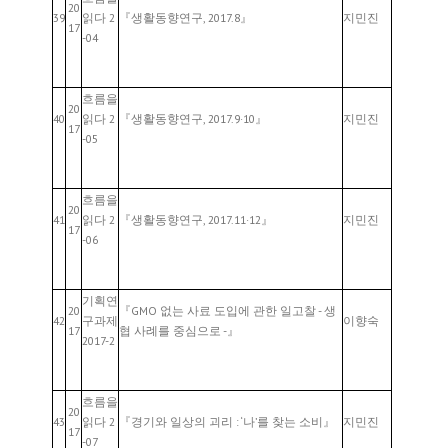
20
39
읽다 2
『생활동향연구, 2017.8』
지민진
17
-04
흐름을
20
40
읽다 2
『생활동향연구, 2017.9·10』
지민진
17
-05
흐름을
20
41
읽다 2
『생활동향연구, 2017.11·12』
지민진
17
-06
기획연
20
『GMO 없는 사료 도입에 관한 일고찰 - 생
42
구과제
이향숙
17
협 사례를 중심으로 -』
2017-2
흐름을
20
43
읽다 2
『경기와 일상의 괴리 : ‘나’를 찾는 소비』
지민진
17
-07