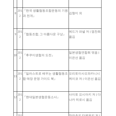
201
『한국 생활협동조합운동의 기원
8
김형미 외
2
과 전개』
201
에드가 파넬 저 | 염찬희
9
『협동조합, 그 아름다운 구상』
2
옮김
201
일본생협연합회 엮음 |
10
『후쿠이생협의 도전』
2
이은선 옮김
201
『일러스트로 배우는 생활협동조
오리토이사오와카니시
11
2
합 매장 운영 가이드 북』
케이코 저 | 이은선 옮김
201
사이토 요시아키 저 | 다
12
『현대일본생협운동소사』
2
나카 히로시 옮김
201
와카츠키 타케유키 저 |