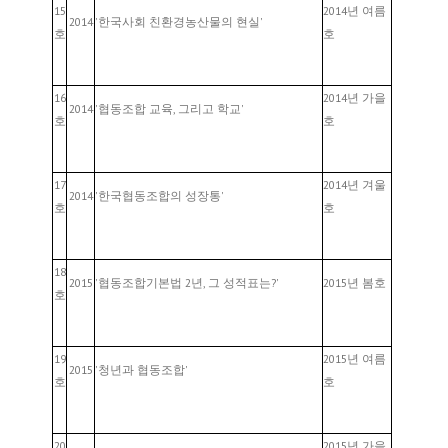
15
2014년 여름
2014
'한국사회 친환경농산물의 현실'
호
호
16
2014년 가을
2014
'협동조합 교육, 그리고 학교'
호
호
17
2014년 겨울
2014
'한국협동조합의 성장통'
호
호
18
2015
'협동조합기본법 2년, 그 성적표는?'
2015년 봄호
호
19
2015년 여름
2015
'청년과 협동조합'
호
호
20
2015년 가을