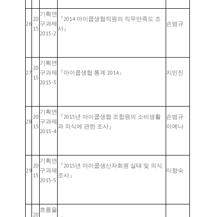
기획연
20
『2014 아이쿱생협직원의 직무만족도 조
26
구과제
손범규
15
사』
2015-2
기획연
20
27
구과제
『아이쿱생협 통계 2014』
지민진
15
2015-3
기획연
20
『2015년 아이쿱생협 조합원의 소비생활
손범규·
28
구과제
15
과 의식에 관한 조사』
이예나
2015-4
기획연
20
『2015년 아이쿱생산자회원 실태 및 의식
29
구과제
이향숙
15
조사』
2015-5
흐름을
20