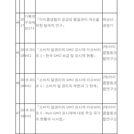
기획연
20
『아이쿱생협의 공급망 품질관리 개선을
박상선,
44
구과제
17
위한 탐색적 연구』
권영기
2017-3
(재)아이
20
I.B 201
『소비자 알권리와 GMO 표시제 이슈브리
45
쿱협동조
18
8-01
프 1 – 한국 GMO 보급 및 표시제 현황』
합연구소
(재)아이
20
I.B 201
『소비자 알권리와 GMO 표시제 이슈브리
46
쿱협동조
18
8-02
프 2 – 소비자 알 권리의 제한과 그 한계』
합연구소
『소비자 알권리와 GMO 표시제 이슈브리
(재)아이
20
I.B 201
47
프 3 – Non-GMO 표시제에 대한 주요 국가
쿱협동조
18
8-03
의 현황과 시사점』
합연구소