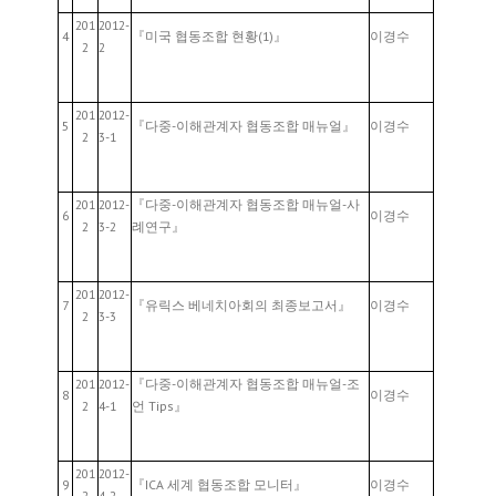
201
2012-
4
『미국 협동조합 현황(1)』
이경수
2
2
201
2012-
5
『다중-이해관계자 협동조합 매뉴얼』
이경수
2
3-1
201
2012-
『다중-이해관계자 협동조합 매뉴얼-사
6
이경수
2
3-2
례연구』
201
2012-
7
『유릭스 베네치아회의 최종보고서』
이경수
2
3-3
201
2012-
『다중-이해관계자 협동조합 매뉴얼-조
8
이경수
2
4-1
언 Tips』
201
2012-
9
『ICA 세계 협동조합 모니터』
이경수
2
4-2