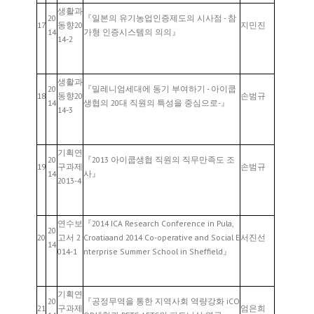
생활과
20
『일본의 유기농업인증제도의 시사점 - 참
17
동향20
지민진
14
가형 인증시스템의 의의』
14-2
생활과
20
『밀레니엄세대에 동기 부여하기 - 아이쿱
18
동향20
손범규
14
생협의 20대 직원의 특성을 중심으로-』
14-3
기획연
20
『2013 아이쿱생협 직원의 직무만족도 조
19
구과제
손범규
14
사』
2013-4
연수보
『2014 ICA Research Conference in Pula,
20
20
고서 2
Croatiaand 2014 Co-operative and Social E
서진선
14
014-1
nterprise Summer School in Sheffield』
기획연
20
『공정무역을 통한 지역사회 역량강화 iCO
21
구과제
엄은희