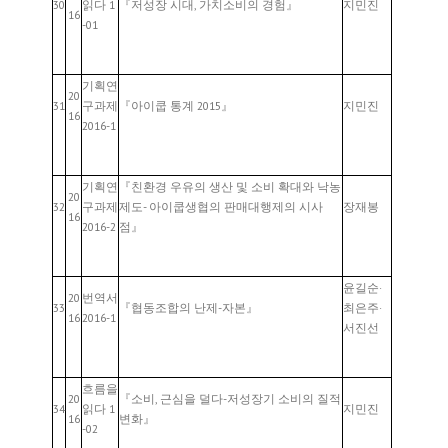
30
읽다 1
『저성장 시대, 가치소비의 경험』
지민진
16
-01
기획연
20
31
구과제
『아이쿱 통계 2015』
지민진
16
2016-1
기획연
『친환경 우유의 생산 및 소비 확대와 낙농
20
32
구과제
제도- 아이쿱생협의 판매대행제의 시사
장재봉
16
2016-2
점』
윤길순·
20
번역서
33
『협동조합의 난제-자본』
최은주·
16
2016-1
서진선
흐름을
20
『소비, 근심을 덜다-저성장기 소비의 질적
34
읽다 1
지민진
16
변화』
-02