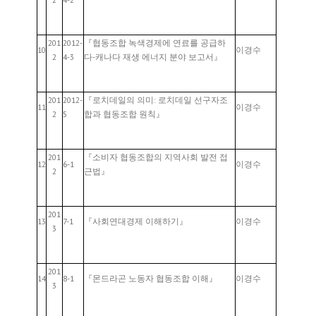
201
2012-
『협동조합 녹색경제에 연료를 공급하
10
이경수
2
4-3
다-캐나다 재생 에너지 분야 보고서』
201
2012-
『로치데일의 의미: 로치데일 선구자조
11
이경수
2
5
합과 협동조합 원칙』
201
『소비자 협동조합의 지역사회 발전 접
12
6-1
이경수
2
근법』
201
13
7-1
『사회연대경제 이해하기』
이경수
3
201
14
8-1
『몬드라곤 노동자 협동조합 이해』
이경수
3