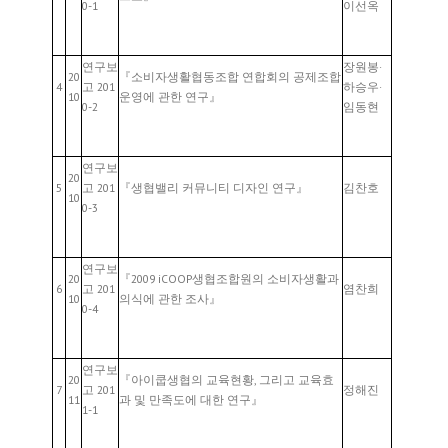
0-1
이선옥
연구보
장원봉·
20
『소비자생활협동조합 연합회의 공제조합
4
고 201
하승우·
10
운영에 관한 연구』
0-2
임동현
연구보
20
5
고 201
『생협밸리 커뮤니티 디자인 연구』
김찬호
10
0-3
연구보
20
『2009 iCOOP생협조합원의 소비자생활과
6
고 201
염찬희
10
의식에 관한 조사』
0-4
연구보
20
『아이쿱생협의 교육현황, 그리고 교육효
7
고 201
정해진
11
과 및 만족도에 대한 연구』
1-1