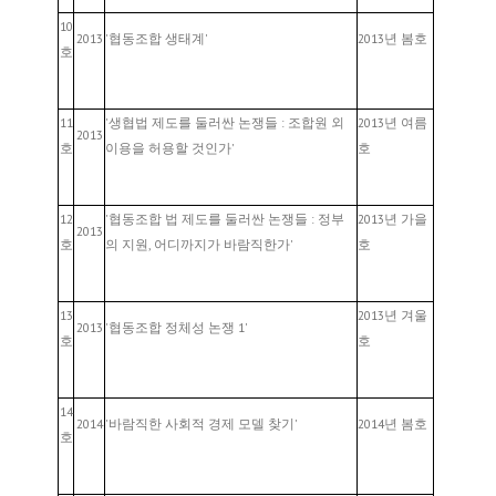
10
2013
'협동조합 생태계'
2013년 봄호
호
11
'생협법 제도를 둘러싼 논쟁들 : 조합원 외
2013년 여름
2013
호
이용을 허용할 것인가'
호
12
'협동조합 법 제도를 둘러싼 논쟁들 : 정부
2013년 가을
2013
호
의 지원, 어디까지가 바람직한가'
호
13
2013년 겨울
2013
'협동조합 정체성 논쟁 1'
호
호
14
2014
'바람직한 사회적 경제 모델 찾기'
2014년 봄호
호