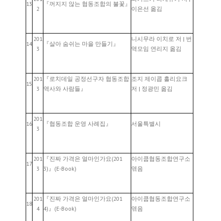
13
『꺼지지 않는 협동조합의 불꽃』
2
이은선 옮김
201
니시무라 이치로 저 | 번
14
『살아 숨쉬는 마을 만들기』
3
역모임 연리지 옮김
201
『로치데일 공정선구자 협동조합
조지 제이콥 홀리요크
15
3
역사와 사람들』
저 | 정광민 옮김
201
16
『협동조합 운영 사례집』
서울특별시
3
201
『진짜 가격은 얼마인가요(201
아이쿱협동조합연구소
17
3
3)』(E-Book)
엮음
201
『진짜 가격은 얼마인가요(201
아이쿱협동조합연구소
18
4
4)』(E-Book)
엮음