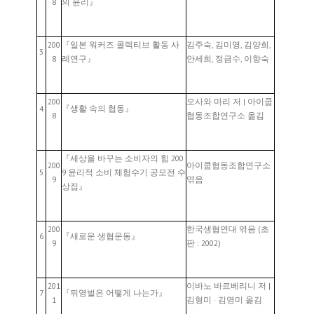
8
의 윤리』
200
『일본 워커즈 콜렉티브 활동 사
김주숙, 김미영, 김양희,
3
8
례연구』
안세희, 정금수, 이향숙
200
오사와 마리 저 | 아이쿱
4
『생활 속의 협동』
8
협동조합연구소 옮김
『세상을 바꾸는 소비자의 힘 200
200
아이쿱협동조합연구소
5
9 윤리적 소비 체험수기 공모전 수
9
엮음
상집』
200
한국생협연대 엮음 (초
6
『새로운 생협운동』
9
판 : 2002)
201
이바노 바르베리니 저 |
7
『뒤영벌은 어떻게 나는가』
1
김형미 · 김영미 옮김