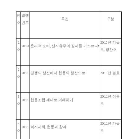
번
발행
특집
구분
호
년도
1
2010년 겨울
2010
'윤리적 소비, 신자유주의 질서를 거스르다!'
호
호, 창간호
2
2011
'경쟁의 생산에서 협동의 생산으로'
2011년 봄호
호
3
2011년 여름
2011
'협동조합 제대로 이해하기'
호
호
4
2011년 가을
2011
'복지사회, 협동과 참여'
호
호