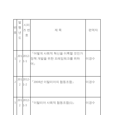
발
시리
번
행
즈 번
제 목
편역자
호
년
호
도
『어떻게 사회적 혁신을 이룩할 것인가
201
2012-
1
정책 개발을 위한 프레임워크를 위하
이경수
2
1-1
여』
201
2012-
2
『2008년 이탈리아의 협동조합』
이경수
2
1-2
201
2012-
3
『이탈리아 사회적 협동조합(1)』
이경수
2
1-3