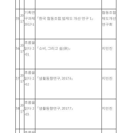
기획연
협동조합
20
35
구과제
『한국 협동조합 법제도 개선 연구 1』
제도개선
17
2017-1
연구회
흐름을
20
36
읽다 2
『소비, 그리고 쉼(休)』
지민진
17
-01
흐름을
20
37
읽다 2
『생활동향연구, 2017.6』
지민진
17
-02
흐름을
20
38
읽다 2
『생활동향연구, 2017.7』
지민진
17
-03
흐름을