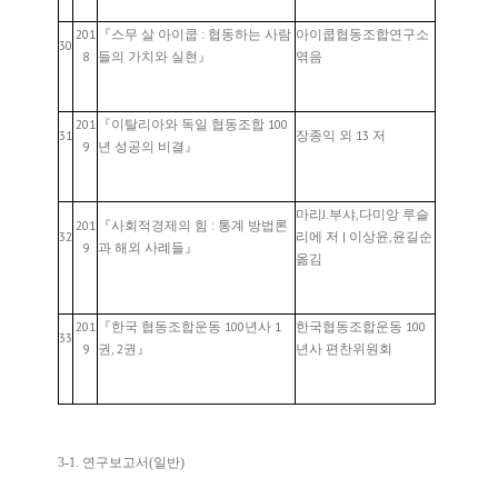
201
『스무 살 아이쿱 : 협동하는 사람
아이쿱협동조합연구소
30
8
들의 가치와 실현』
엮음
201
『이탈리아와 독일 협동조합 100
31
장종익 외 13 저
9
년 성공의 비결』
마리J.부샤,다미앙 루슬
201
『사회적경제의 힘 : 통계 방법론
32
리에 저 | 이상윤,윤길순
9
과 해외 사례들』
옮김
201
『한국 협동조합운동 100년사 1
한국협동조합운동 100
33
9
권, 2권』
년사 편찬위원회
3-1. 연구보고서(일반)