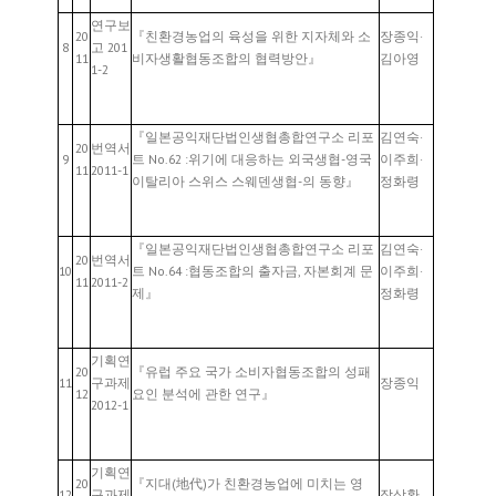
연구보
20
『친환경농업의 육성을 위한 지자체와 소
장종익·
8
고 201
11
비자생활협동조합의 협력방안』
김아영
1-2
『일본공익재단법인생협총합연구소 리포
김연숙·
20
번역서
9
트 No.62 :위기에 대응하는 외국생협-영국
이주희·
11
2011-1
이탈리아 스위스 스웨덴생협-의 동향』
정화령
『일본공익재단법인생협총합연구소 리포
김연숙·
20
번역서
10
트 No.64 :협동조합의 출자금, 자본회계 문
이주희·
11
2011-2
제』
정화령
기획연
20
『유럽 주요 국가 소비자협동조합의 성패
11
구과제
장종익
12
요인 분석에 관한 연구』
2012-1
기획연
20
『지대(地代)가 친환경농업에 미치는 영
12
구과제
장상환