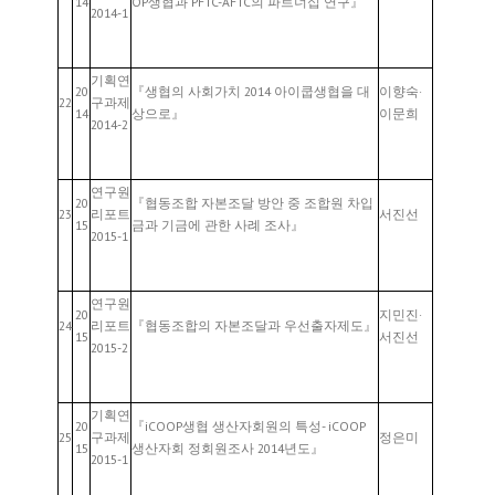
14
OP생협과 PFTC-AFTC의 파트너십 연구』
2014-1
기획연
20
『생협의 사회가치 2014 아이쿱생협을 대
이향숙·
22
구과제
14
상으로』
이문희
2014-2
연구원
20
『협동조합 자본조달 방안 중 조합원 차입
23
리포트
서진선
15
금과 기금에 관한 사례 조사』
2015-1
연구원
20
지민진·
24
리포트
『협동조합의 자본조달과 우선출자제도』
15
서진선
2015-2
기획연
20
『iCOOP생협 생산자회원의 특성- iCOOP
25
구과제
정은미
15
생산자회 정회원조사 2014년도』
2015-1