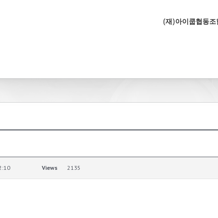
(재)아이쿱협동
2:10
Views
2135