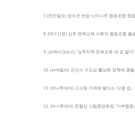
7. (전민일보) 장수군 번암 느티나무 협동조합 
8. (대구신문) 상주 문해교육 사회적 협동조합 출
9. (브레이크뉴스) “상주지역 문해교육 새 장 열다
10. (뉴데일리) 군산시 구도심 활성화 정책에 
11. (머니투데이) 고시원 가격에 볕드는 12평 집..
12. (머니투데이) 문철상 신협중앙회장, "기부협