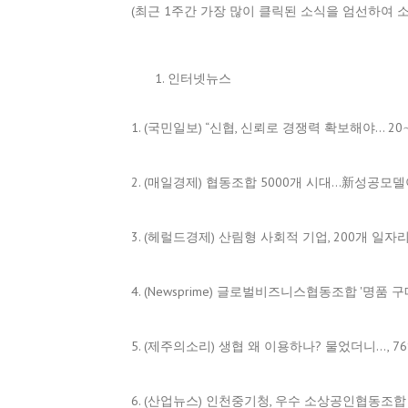
(최근 1주간 가장 많이 클릭된 소식을 엄선하여 
인터넷뉴스
1. (국민일보) “신협, 신뢰로 경쟁력 확보해야… 2
2. (매일경제) 협동조합 5000개 시대…新성공모
3. (헤럴드경제) 산림형 사회적 기업, 200개 일자
4. (Newsprime) 글로벌비즈니스협동조합 '명품
5. (제주의소리) 생협 왜 이용하나? 물었더니…, 7
6. (산업뉴스) 인천중기청, 우수 소상공인협동조합