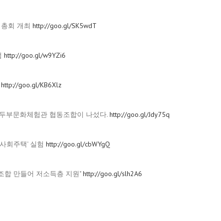
창립총회 개최
http://goo.gl/SK5wdT
범
http://goo.gl/w9YZi6
”
http://goo.gl/KB6Xlz
콩뜰두부문화체험관 협동조합이 나섰다.
http://goo.gl/Jdy75q
.'사회주택' 실험
http://goo.gl/cbWYgQ
동조합 만들어 저소득층 지원"
http://goo.gl/slh2A6