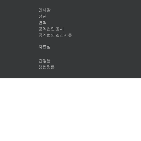
인사말
정관
연혁
공익법인 공시
공익법인 결산서류
자료실
간행물
생협평론
아이쿱아카이브
개인정보처리방침