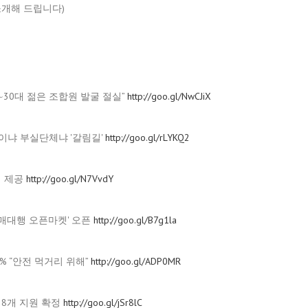
소개해 드립니다)
0∼30대 젊은 조합원 발굴 절실”
http://goo.gl/NwCJiX
델이냐 부실단체냐 '갈림길'
http://goo.gl/rLYKQ2
리 제공
http://goo.gl/N7VvdY
 구매대행 오픈마켓' 오픈
http://goo.gl/B7g1la
6% “안전 먹거리 위해”
http://goo.gl/ADP0MR
 8개 지원 확정
http://goo.gl/jSr8lC