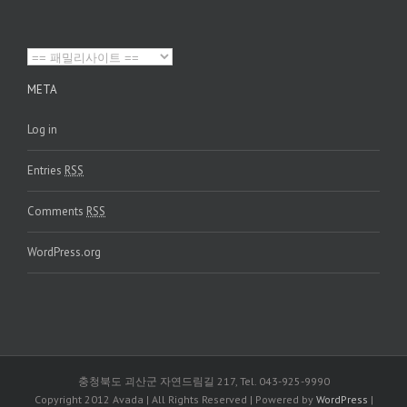
META
Log in
Entries
RSS
Comments
RSS
WordPress.org
충청북도 괴산군 자연드림길 217, Tel. 043-925-9990
Copyright 2012 Avada | All Rights Reserved | Powered by
WordPress
|