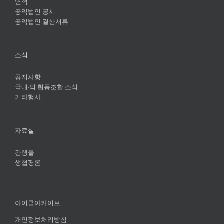
연혁
공익법인 공시
공익법인 결산서류
소식
공지사항
국내·외 협동조합 소식
기타행사
자료실
간행물
생협평론
아이쿱아카이브
개인정보처리방침