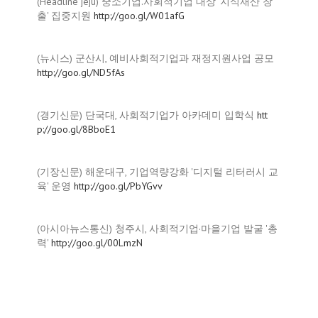
(Headline jeju) 중소기업.사회적기업 대상 '지식재산 창
출' 집중지원
http://goo.gl/W01afG
(뉴시스) 군산시, 예비사회적기업과 재정지원사업 공모
http://goo.gl/ND5fAs
(경기신문) 단국대, 사회적기업가 아카데미 입학식
htt
p://goo.gl/8BboE1
(기장신문) 해운대구, 기업역량강화 '디지털 리터러시 교
육' 운영
http://goo.gl/PbYGvv
(아시아뉴스통신) 청주시, 사회적기업·마을기업 발굴 '총
력'
http://goo.gl/00LmzN