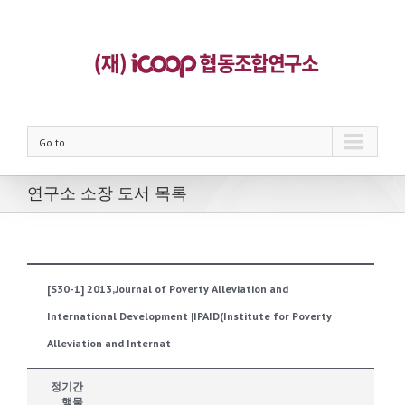
Go to...
연구소 소장 도서 목록
[S30-1] 2013,Journal of Poverty Alleviation and
International Development |IPAID(Institute for Poverty
Alleviation and Internat
정기간
행물