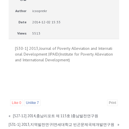
Author
icooprekr
Date
2014-12-02 15:33
Views
5513
[S30-1] 2013,Journal of Poverty Alleviation and Internati
onal Development |IPAID(Institute for Poverty Alleviation
and International Development)
Like
0
Unlike
7
Print
«
[S27-12] 2014,충남리포트 제 115호 |충남발전연구원
[S31-1] 2013,지역발전연구|연세대학교 빈곤문제국제개발연구원
»