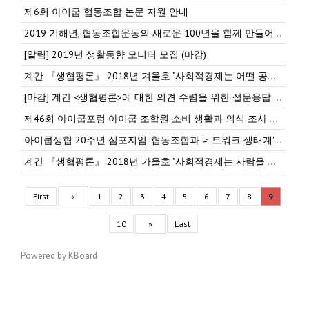
제6회 아이쿱 협동조합 논문 지원 안내
2019 기해년, 협동조합운동의 새로운 100년을 함께 만들어가겠습니다.
[알림] 2019년 생활동향 모니터 모집 (마감)
계간 『생협평론』 2018년 겨울호 "사회적경제는 어떤 공동체를 꿈꾸는가"발간
[마감] 계간 <생협평론>에 대한 의견 수렴을 위한 설문응답 진행
제46회 아이쿱포럼 아이쿱 조합원 소비 생활과 의식 조사 & 파머스쿱 조합원 실태와 의식 조사
아이쿱생협 20주년 심포지엄 '협동조합과 네트워크 생태계' 안내
계간 『생협평론』 2018년 가을호 "사회적경제는 사람을 어떻게 키워야 하는가" 발간
First
«
1
2
3
4
5
6
7
8
9
10
»
Last
Powered by KBoard