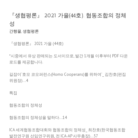
『생협평론』 2021 가을(44호). 협동조합의 정체
성
간행물
,
생협평론
『생협평론』 2021 가을 (44호)
*시중에서 유상 판매되는 도서이므로, 발간 1개월 이후부터 PDF 다운
로드를 제공합니다.
길잡이‘호모 코오퍼런스(Homo Cooperans)를 위하여’_ 김찬호(편집
위원장)…4
특집
협동조합의 정체성
협동조합의 정체성을 말하다…14
ICA 세계협동조합대회와 협동조합의 정체성_ 최찬호(한국협동조합
발전연구원 선임연구위원, 전 ICA-AP 사무총장)…57