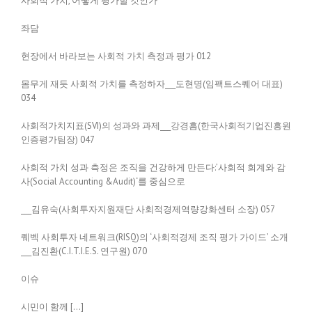
사회적 가치, 어떻게 평가할 것인가
좌담
현장에서 바라보는 사회적 가치 측정과 평가 012
몸무게 재듯 사회적 가치를 측정하자___도현명(임팩트스퀘어 대표)
034
사회적가치지표(SVI)의 성과와 과제___강경흠(한국사회적기업진흥원
인증평가팀장) 047
사회적 가치 성과 측정은 조직을 건강하게 만든다:’사회적 회계와 감
사(Social Accounting &Audit)‘를 중심으로
___김유숙(사회투자지원재단 사회적경제역량강화센터 소장) 057
퀘벡 사회투자 네트워크(RISQ)의 ‘사회적경제 조직 평가 가이드’ 소개
___김진환(C.I.T.I.E.S. 연구원) 070
이슈
시민이 함께 […]