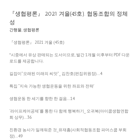
『생협평론』 2021 겨을(45호). 협동조합의 정체
성
간행물
,
생협평론
『생협평론』 2021 겨울 (45호)
*시중에서 유상 판매되는 도서이므로, 발간 1개월 이후부터 PDF 다운
로드를 제공합니다.
길잡이”오래된 미래의 씨앗”_ 김찬호(편집위원장)…4
특집 “지속 가능한 생협운동을 위한 좌표와 전략’
생협운동 한 세기를 향한 한 걸음…14
‘라이프케어공제’를 통한 다 함께 행복하기_ 오귀복(아이쿱생협연합
회 상무)…36
친환경 농사가 일깨워준 것_유재흠(사회적협동조합 파머스쿱 부회
장)…49