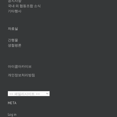
공지사항
국내·외 협동조합 소식
기타행사
자료실
간행물
생협평론
아이쿱아카이브
개인정보처리방침
META
Log in