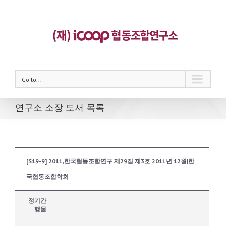
Go to...
연구소 소장 도서 목록
[S19-9] 2011,한국협동조합연구 제29집 제3호 2011년 12월|한
국협동조합학회
정기간
행물