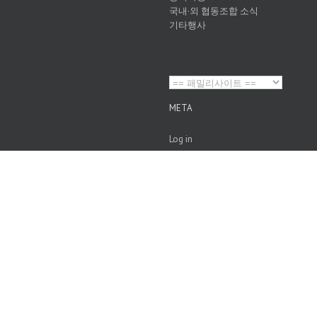
국내·외 협동조합 소식
기타행사
META
Log in
Entries
RSS
Comments
RSS
WordPress.org
rdPress
|
Theme Fusion