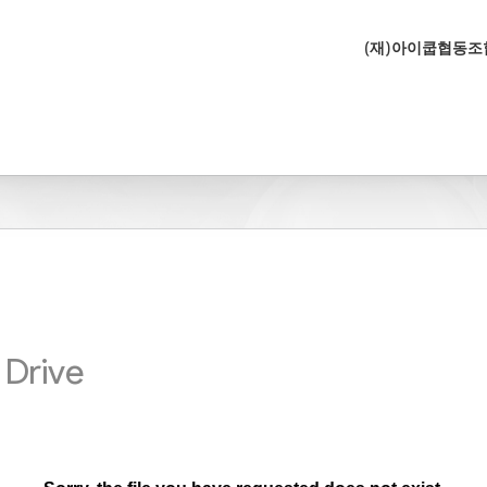
(재)아이쿱협동