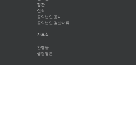
정관
연혁
공익법인 공시
공익법인 결산서류
자료실
간행물
생협평론
아이쿱아카이브
개인정보처리방침
충청북도 괴산군 자연드림길 217, Tel. 043-925-9990
Copyright 2012 Avada | All Rights Reserved | Powered by
Wo