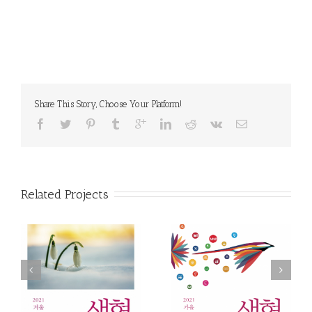
Share This Story, Choose Your Platform!
Related Projects
겨
『생협평론』 2021 가
『생협평론』 2021 여
의
을(44호). 협동조합의
름(43호). 사회적경제의
정체성
정체성