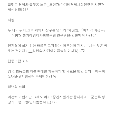
플랫폼 경제와 플랫폼 노동__조현경(한겨레경제사회연구원 시민경
제센터장) 157
서평
두 개의 위기, 그 마지막 비상구를 열어라 : 제정임, 『마지막 비상구』
___이봉현(한겨레경제사회연구원 연구위원/언론학 박사) 167
인간답게 살기 위한 싸움은 고귀하다 : 마루야마 겐지 , 『사는 것은 싸
우는 것이다』___김현숙(사천아이쿱생협 이사장) 172
협동조합 소식
영국, 협동조합 자본 확대를 가능하게 할 새로운 법안 발의___이주희
(SAPENet지원센터 국제팀장) 176
청년의 소리
여전히 어렵지만, 그래도 여기 : 중간지원기관 종사자의 고군분투 성
장기___송아영(안사람랩 대표) 179