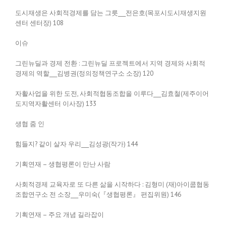
도시재생은 사회적경제를 담는 그릇___전은호(목포시도시재생지원
센터 센터장) 108
이슈
그린뉴딜과 경제 전환 : 그린뉴딜 프로젝트에서 지역 경제와 사회적
경제의 역할___김병권(정의정책연구소 소장) 120
자활사업을 위한 도전, 사회적협동조합을 이루다___김효철(제주이어
도지역자활센터 이사장) 133
생협 줌 인
힘들지? 같이 살자 우리___김성광(작가) 144
기획연재 – 생협평론이 만난 사람
사회적경제 교육자로 또 다른 삶을 시작하다 : 김형미 (재)아이쿱협동
조합연구소 전 소장___우미숙(『생협평론』 편집위원) 146
기획연재 – 주요 개념 길라잡이