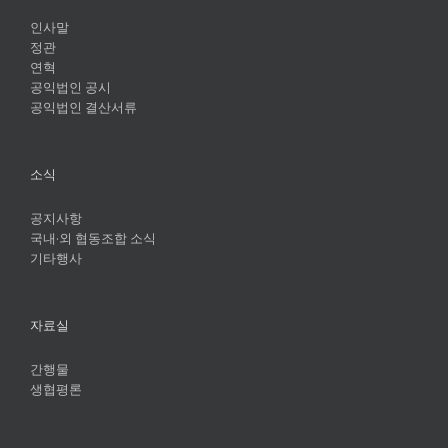
인사말
정관
연혁
공익법인 공시
공익법인 결산서류
소식
공지사항
국내·외 협동조합 소식
기타행사
자료실
간행물
생협평론