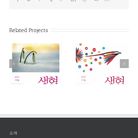
Related Projects
겨
『생협평론』 2021 가
『생협평론』 2021 여
의
을(44호). 협동조합의
름(43호). 사회적경제의
정체성
정체성
소개