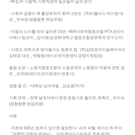
<특집 Ⅱ> 사람책, 사회적경제 일꾼들의 삶과 생각
- 사회적 금융이 왜 활성화되지 못하냐면요 : (주)비플러스 박기범 대
표 _ 주세운(생협평론 편집위원)
- 마음의 소리를 따라 걸어온 10년 : HBM사회적협동조합 MTA코리아
이예나 팀코치 _ 김아영(성공회대학교 협동조합경영학과 연구교수)
- 시련도 매력으로 받아들이는 청춘의 힘 : (주)김태경우리밀베이커리
김태경 대표 _ 박범용(세이프넷지원센터 경영지원팀장)
돌발 논문 – 노동자협동조합의 노동관계와 노동법의 적용에 관한 검
토 _ 조제희(세이프넷지원센터 변호사)
생협 줌 인 – 태화강 십리대밭 _ 김성광(작가)
기획 연재 – 정책 설계자에서 현장 운동가로 돌아온, 최혁진 _ 우미숙
(생협평론 편집위원)
서평
- 자본세 600년, 멈추지 않으면 멸망한다 : 라즈 파텔, 제이슨 W. 무어,
『저렴한 것들의 세계사』_ 이차경((사)소비자의 정원 팀장)