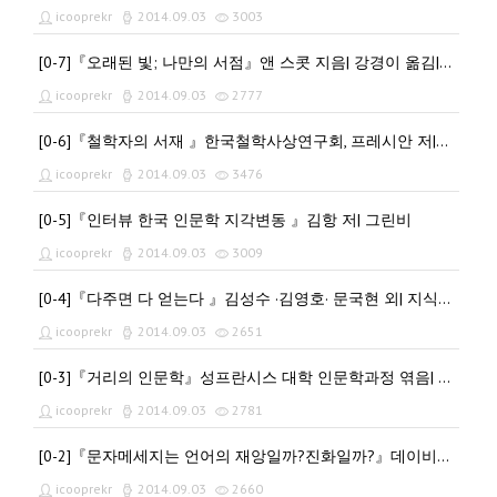
icooprekr
2014.09.03
3003
[0-7]『오래된 빛; 나만의 서점』앤 스콧 지음| 강경이 옮김| 알마
icooprekr
2014.09.03
2777
[0-6]『철학자의 서재 』한국철학사상연구회, 프레시안 저|알렙
icooprekr
2014.09.03
3476
[0-5]『인터뷰 한국 인문학 지각변동 』김항 저| 그린비
icooprekr
2014.09.03
3009
[0-4]『다주면 다 얻는다 』김성수 ·김영호· 문국현 외| 지식산업사
icooprekr
2014.09.03
2651
[0-3]『거리의 인문학』성프란시스 대학 인문학과정 엮음| 삼인
icooprekr
2014.09.03
2781
[0-2]『문자메세지는 언어의 재앙일까?진화일까?』데이비드 크리스털 지음| 이주희·박선우 옮김| 알마
icooprekr
2014.09.03
2660