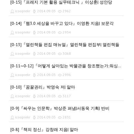
[0-15]『프레지 기본 활용 실무테크닉 』이상훈| 성안당
icooprekr
2014.09.03
2962
[0-14]『웹3.0 세상을 바꾸고 있다』이영환 지음| 보문각
icooprekr
2014.09.03
2934
[0-13]『열린책들 편집 매뉴얼』열린책들 편집부| 열린책들
icooprekr
2014.09.03
3068
[0-11∽0-12]『어떻게 살아있는 박물관을 창조했는가;워싱턴 홀로코스트박물관』이정은|민속원
icooprekr
2014.09.03
2996
[0-10]『꿈꿀권리』박영숙 저| 알마
icooprekr
2014.09.03
3117
[0-9]『싸우는 인문학』박상준 펴냄|서동욱 기획| 반비
icooprekr
2014.09.03
2831
[0-8]『책의 정신』강창래 지음| 알마