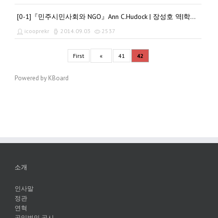
[0-1]『민주시민사회와 NGO』Ann C.Hudock | 장성호 역|학문사
icooprekr
2014.09.03
2537
First
«
41
42
Powered by KBoard
소개
인사말
정관
연혁
공익법인 공시