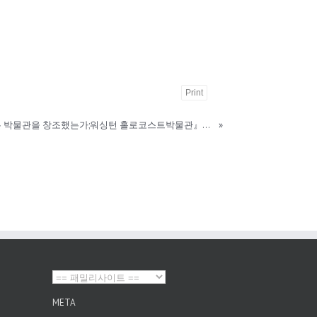
Print
[0-11∽0-12]『어떻게 살아있는 박물관을 창조했는가;워싱턴 홀로코스트박물관』이정은|민속원
»
META