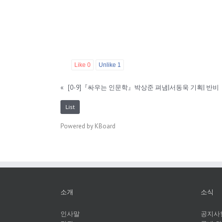
Like
0
Unlike
1
«
[0-9]『싸우는 인문학』박상준 펴냄|서동욱 기획| 반비
List
Powered by KBoard
소개
소식
인사말
공지사