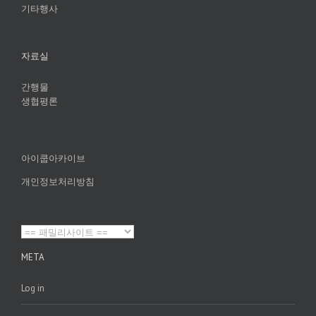
기타행사
자료실
간행물
생협평론
아이쿱아카이브
개인정보처리방침
META
Log in