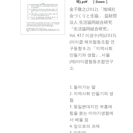
역).pdf
［ Down ］
金子隆之(2012).「地域社
会づくりと生協」. 益財団
法人 生活協同組合研究
『生活協同組合研究』.
Vol. 437. 이경수(역)(2013).
(아이쿱 해외협동조합 연
구동향 8-2) 『지역사회
만들기와 생협』, 서울:
(재)아이쿱협동조합연구
소.
1. 들어가는 말
2. 지역사회 만들기와 생
협
3. 동일본대지진 부흥에
힘을 쏟는 미야기생협에
서 배울 점
4. 앞으로의 과제
5. 마치며