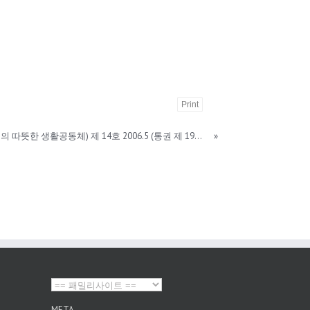
Print
[S22-1] 2006,등대 (자치와 나눔의 따뜻한 생활공동체) 제 14호 2006.5 (통권 제 19호)|YMCA등대생활협동운동
»
META