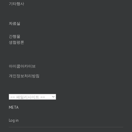
기타행사
자료실
간행물
생협평론
아이쿱아카이브
개인정보처리방침
META
Log in