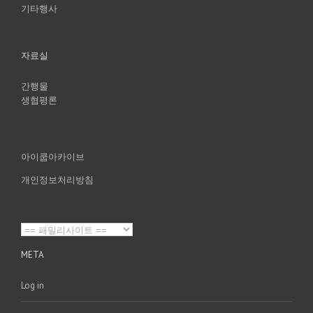
기타행사
자료실
간행물
생협평론
아이쿱아카이브
개인정보처리방침
META
Log in