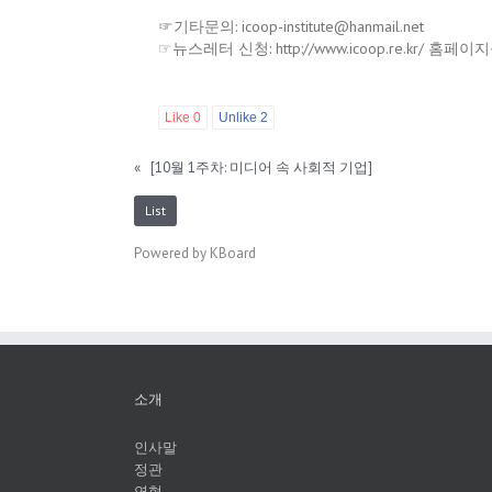
☞기타문의: icoop-institute@hanmail.net
☞뉴스레터 신청: http://www.icoop.re.kr
Like
0
Unlike
2
«
[10월 1주차: 미디어 속 사회적 기업]
List
Powered by KBoard
소개
인사말
정관
연혁