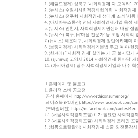
1. (헤럴드경제) 성북구 '사회적경제 다 모여라'…70여개 
2. (뉴시스) 수원시사회적경제협의회 '사회적경제 한마당' 
3. (뉴시스) 전주형 사회적경제 생태계 조성 '시동' http:/
4. (아시아뉴스통신) 전남 사회적경제기업 육성 제도적 기
5. (뉴시스) 인천시, 사회적경제지원센터 내달 설립 http:
6. (뉴시스) 북구, 日'마을 전문가' 등 초청 사회적 경제 토
7. (뉴시스) 해운대구, 사회적경제 창업아카데미 아이디어 
8. (브릿지경제) 사회적경제기본법 두고 여·야·현장 엇박자 
9. (한겨레) “'사회적 경제' 살리는 게 곧 불자답게 사는 길”
10. (ajunews) 고양시'2014 사회적경제 한마당' 개최 h
11. (아시아경제) 광주 사회적경제기업과 나주 혁신도시 
II. 홈페이지 및 블로그
1. 윤리적 소비 공모전
공식 홈페이지: http://www.ethiconsumer.org/
페이스북 (PC버전): https://www.facebook.com/con
(모바일버전): https://m.facebook.com/contest4ec
2.1 (서울사회적경제포털) CI가 필요한 사회적경제기업 다
2.2 (서울사회적경제포털) 사회적경제 온라인 포털 유지
3. (협동으로랄랄라) 사회적경제 스쿨 & 전문강사 양성과정