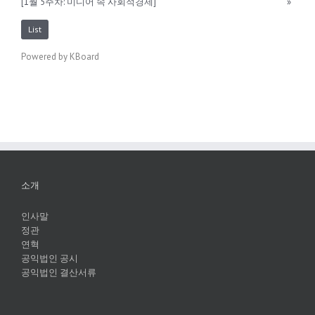
[1월 5주차: 미디어 속 사회적경제]
»
List
Powered by KBoard
소개
인사말
정관
연혁
공익법인 공시
공익법인 결산서류