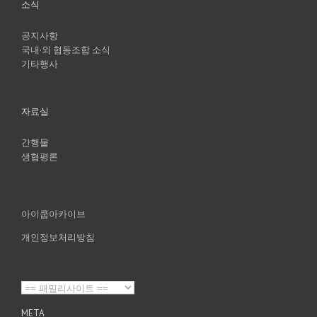
소식
공지사항
국내·외 협동조합 소식
기타행사
자료실
간행물
생협평론
아이쿱아카이브
개인정보처리방침
META