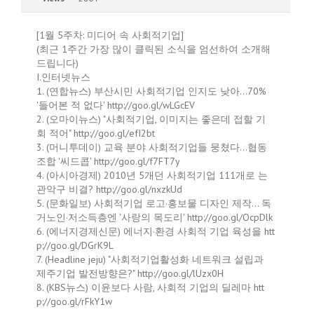
[1월 5주차: 미디어 속 사회적기업]
(최근 1주간 가장 많이 클릭된 소식을 엄선하여 소개해
드립니다)
I.인터넷뉴스
1. (연합뉴스) 부산시민 사회적기업 인지도 낮아…70%
'들어본 적 없다' http://goo.gl/wLGcEV
2. (오마이뉴스) "사회적기업, 이미지는 좋은데 접할 기
회 적어" http://goo.gl/efI2bt
3. (머니투데이) 교육 분야 사회적기업들 뭉쳤다…협동
조합 '씨드콥' http://goo.gl/f7FT7y
4. (아시아경제) 2010년 5개던 사회적기업 111개로 는
관악구 비결? http://goo.gl/nxzkUd
5. (문화일보) 사회적기업 로고·홍보물 디자인 제작… 독
거노인·저소득층엔 '사랑의 목도리' http://goo.gl/OcpDlk
6. (에너지경제신문) 에너지·환경 사회적 기업 육성을 htt
p://goo.gl/DGrK9L
7. (Headline jeju) "사회적기업활성화 네트워크 설립과
제주기업 발전방향은?" http://goo.gl/lUzx0H
8. (KBS뉴스) 이윤보다 사람, 사회적 기업의 딜레마 htt
p://goo.gl/rFkY1w