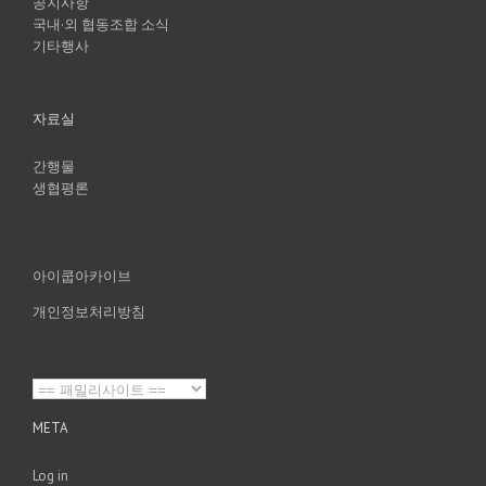
공지사항
국내·외 협동조합 소식
기타행사
자료실
간행물
생협평론
아이쿱아카이브
개인정보처리방침
META
Log in