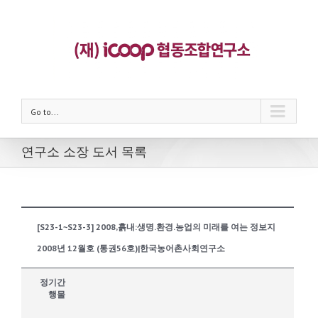
Go to...
연구소 소장 도서 목록
[S23-1~S23-3] 2008,흙내:생명.환경.농업의 미래를 여는 정보지
2008년 12월호 (통권56호)|한국농어촌사회연구소
정기간
행물