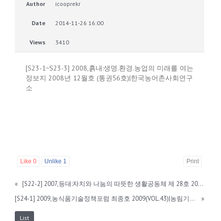
Author
icooprekr
Date
2014-11-26 16:00
Views
3410
[S23-1~S23-3] 2008,흙내:생명.환경.농업의 미래를 여는
정보지 2008년 12월호 (통권56호)|한국농어촌사회연구
소
Like
0
Unlike
1
Print
«
[S22-2] 2007,등대:자치와 나눔의 따뜻한 생활공동체 제 28호 2007.7 (통권 제 33호)|YMCA등대생활협동운동
[S24-1] 2009,농식품기술정책포럼 최종호 2009(VOL.43)|농림기술관리센터
»
List