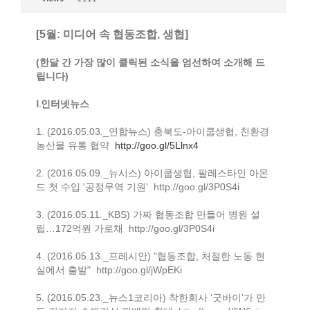
[5
월
:
미디어 속 협동조합
,
생협
]
(
한달 간 가장 많이 클릭된 소식을 엄선하여 소개해 드
립니다
)
Ⅰ.
인터넷뉴스
1. (2016.05.03._연합뉴스) 충북도-아이쿱생협, 친환경
농산물 유통 협약
http://goo.gl/5Llnx4
2. (2016.05.09._뉴시스) 아이쿱생협, 팔레스타인 아몬
드 첫 수입 '공정무역 기원'
http://goo.gl/3P0S4i
3. (2016.05.11._KBS) 가짜 협동조합 만들어 병원 설
립…172억원 가로채
http://goo.gl/3P0S4i
4. (2016.05.13._프레시안) "협동조합, 처절한 노동 현
실에서 출발"
http://goo.gl/jWpEKi
5. (2016.05.23._뉴스1코리아) 착한회사 ‘굿바이’가 만