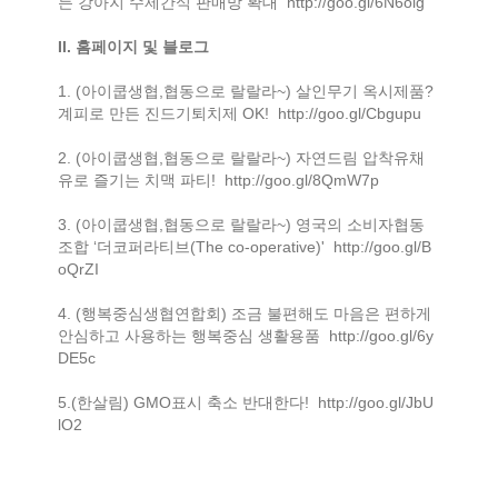
든 강아지 수제간식 판매망 확대
http://goo.gl/6N6oig
II. 홈페이지 및 블로그
1. (아이쿱생협,협동으로 랄랄라~) 살인무기 옥시제품?
계피로 만든 진드기퇴치제 OK!
http://goo.gl/Cbgupu
2. (아이쿱생협,협동으로 랄랄라~) 자연드림 압착유채
유로 즐기는 치맥 파티!
http://goo.gl/8QmW7p
3. (아이쿱생협,협동으로 랄랄라~) 영국의 소비자협동
조합 ‘더코퍼라티브(The co-operative)'
http://goo.gl/B
oQrZI
4. (행복중심생협연합회) 조금 불편해도 마음은 편하게
안심하고 사용하는 행복중심 생활용품
http://goo.gl/6y
DE5c
5.(한살림) GMO표시 축소 반대한다!
http://goo.gl/JbU
lO2