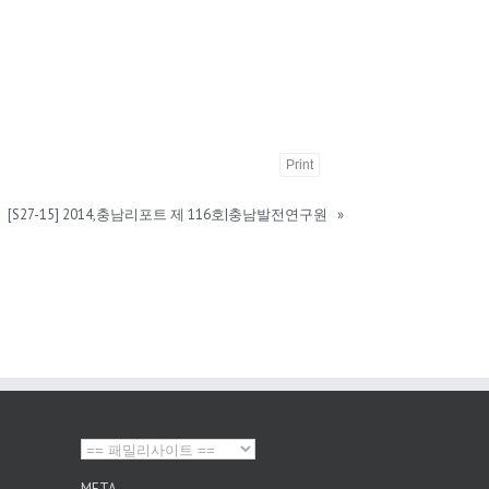
Print
[S27-15] 2014,충남리포트 제 116호|충남발전연구원
»
META