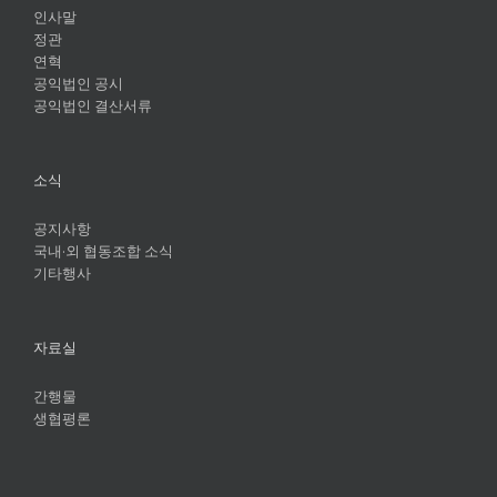
인사말
정관
연혁
공익법인 공시
공익법인 결산서류
소식
공지사항
국내·외 협동조합 소식
기타행사
자료실
간행물
생협평론