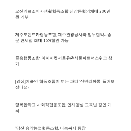
오산의료소비자생활협동조합 신장동협의체에 200만
원 기부
제주도렌트카협동조합, 제주관광공사와 업무협약…중
문 면세점 최대 15%할인 가능
클홈협동조합, 아이마켓서울유@서울파트너스위크 참
가
[영상]예술인 협동조합이 여는 파티 '산만리싸롱' 들어보
셨나요?
행복한학교 사회적협동조합, 인재양성 교육법 강연 개
최
'당진 송악농업협동조합, 나눔복지 동참