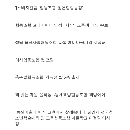
'[소비자칼럼] 협동조합 '젊은협업농장'
협동조합 코디네이터 양성…제3기 교육생 51명 수료
성남 숯골사랑협동조합, 따복 예비마을기업 지정돼
의사협동조합 첫 포럼
충주쌀협동조합, 기능성 쌀 3종 출시
책 읽는 마을, 율하동…동네책방협동조합 '책방아이'
"농산어촌의 미래, 교육에서 찾겠습니다" 진안서 전국청
소년학술대회 연 교육협동조합 마을학교 이정영 이사
장