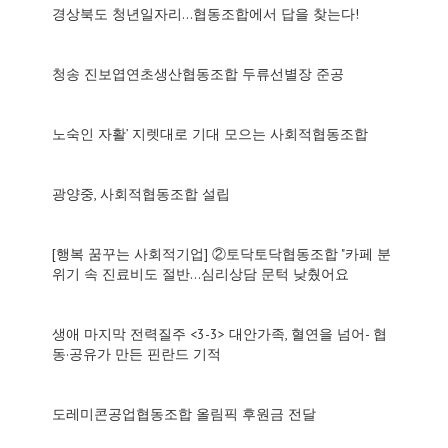
경상북도 청년일자리...협동조합에서 답을 찾는다!
청송 진보엽연초생산협동조합 두류선별장 준공
노숙인 자활’ 지렛대로 기대 모으는 사회적협동조합
광양중, 사회적협동조합 설립
[행복 꿈꾸는 사회적기업] ②토닥토닥협동조합 "카페 분
위기 속 진료비도 절반…심리상담 문턱 낮췄어요
생애 마지막 전력질주 <3-3> 대안가족, 혈연을 넘어- 협
동·공유가 만든 핀란드 기적
도레미콘공업협동조합 올림픽 후원금 전달