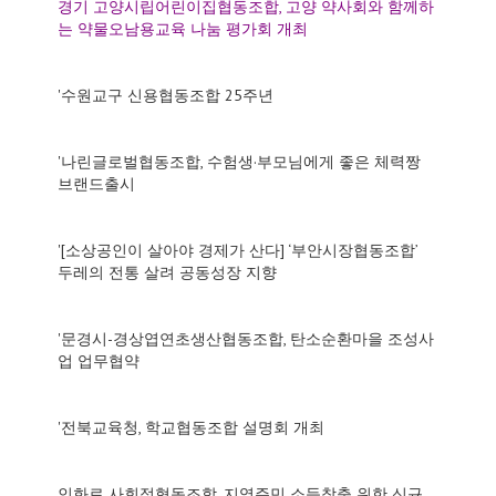
경기 고양시립어린이집협동조합, 고양 약사회와 함께하
는 약물오남용교육 나눔 평가회 개최
'수원교구 신용협동조합 25주년
'나린글로벌협동조합, 수험생·부모님에게 좋은 체력짱
브랜드출시
'[소상공인이 살아야 경제가 산다] ‘부안시장협동조합’
두레의 전통 살려 공동성장 지향
'문경시-경상엽연초생산협동조합, 탄소순환마을 조성사
업 업무협약
'전북교육청, 학교협동조합 설명회 개최
인화로 사회적협동조합, 지역주민 소득창출 위한 신규