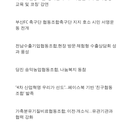
교육 및 코칭' 강연
부산FC 축구단 협동조합축구단 지지 호소 시민 서명운
동 전개
전남수출기업협동조합,현장 방문·체험형 수출상담회 성
과 풍성
당진 송악농업협동조합, 나눔복지 동참
"4차 산업혁명 우리가 선도"…페이스북 기반 '친구협동
조합' 발족
가축분유기질비료협동조합, 이전·개소식…유관기관과
협력 강화