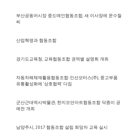
부산공동어시장 중도매인협동조합, 새 이사장에 문수철
씨
산업혁명과 협동조합
경기도교육청, 교육협동조합 권역별 설명회 개최
자동차해체재활용협동조합-인선모터스(주), 중고부품
유통활성화에 ‘상호협력’ 다짐
군산근대역사박물관, 한지모던아트협동조합 닥종이 공
예전 개최
남양주시, 2017 협동조합 설립 희망자 교육 실시