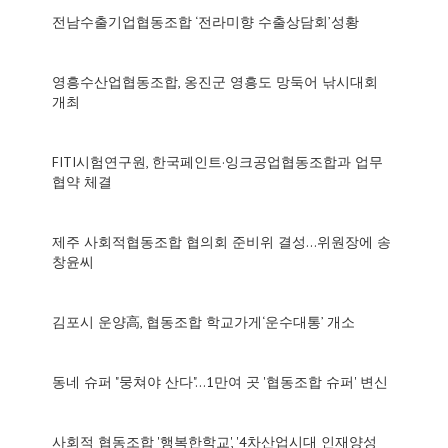
전남수출기업협동조합 ‘전라미향 수출상담회’성황
영흥수산업협동조합, 옹진군 영흥도 망둑어 낚시대회
개최
FITI시험연구원, 한국페인트·잉크공업협동조합과 업무
협약 체결
제주 사회적협동조합 협의회 준비위 결성...위원장에 송
창윤씨
김포시 운양高, 협동조합 학교가게‘운수대통’ 개소
동네 슈퍼 "뭉쳐야 산다"…1만여 곳 '협동조합 슈퍼' 변신
사회적 협동조합 '행복한학교', '4차산업시대 인재양성