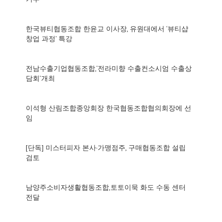
한국뷰티협동조합 한윤교 이사장, 유원대에서 ‘뷰티샵
창업 과정’ 특강
전남수출기업협동조합,‘전라미향 수출컨소시엄 수출상
담회’개최
이석형 산림조합종앙회장 한국협동조합협의회장에 선
임
[단독] 미스터피자 본사·가맹점주, 구매협동조합 설립
검토
남양주소비자생활협동조합,토토이묵 화도 수동 센터
전달