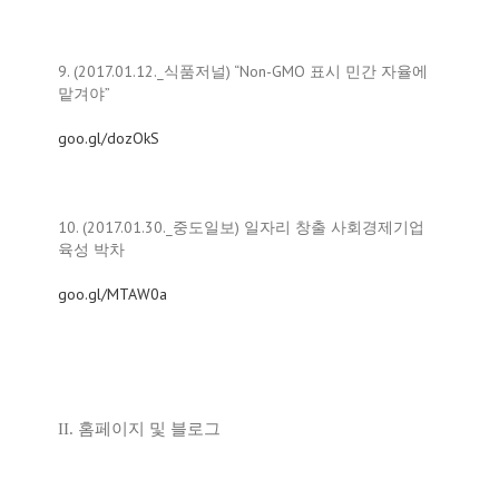
9. (2017.01.12._식품저널) “Non-GMO 표시 민간 자율에
맡겨야”
goo.gl/dozOkS
10. (2017.01.30._중도일보) 일자리 창출 사회경제기업
육성 박차
goo.gl/MTAW0a
II. 홈페이지 및 블로그