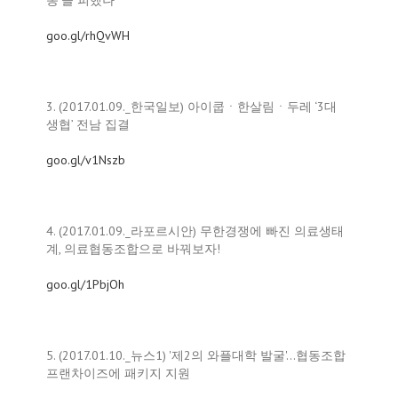
동’을 피했나
goo.gl/rhQvWH
3. (2017.01.09._한국일보) 아이쿱ㆍ한살림ㆍ두레 ‘3대
생협’ 전남 집결
goo.gl/v1Nszb
4. (2017.01.09._라포르시안) 무한경쟁에 빠진 의료생태
계, 의료협동조합으로 바꿔보자!
goo.gl/1PbjOh
5. (2017.01.10._뉴스1) '제2의 와플대학 발굴'…협동조합
프랜차이즈에 패키지 지원