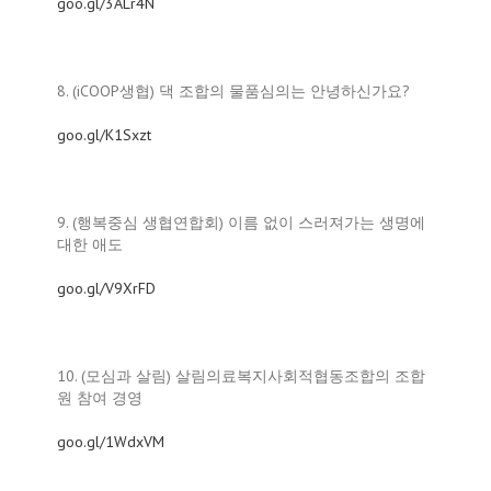
goo.gl/3ALr4N
8. (iCOOP생협) 댁 조합의 물품심의는 안녕하신가요?
goo.gl/K1Sxzt
9. (행복중심 생협연합회) 이름 없이 스러져가는 생명에
대한 애도
goo.gl/V9XrFD
10. (모심과 살림) 살림의료복지사회적협동조합의 조합
원 참여 경영
goo.gl/1WdxVM