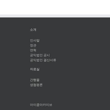
소개
인사말
정관
연혁
공익법인 공시
공익법인 결산서류
자료실
간행물
생협평론
아이쿱아카이브