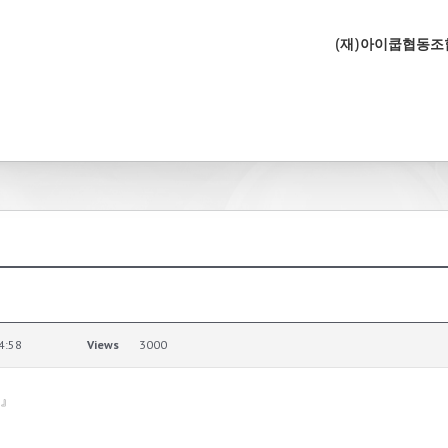
(재)아이쿱협동
4:58
Views
3000
기』